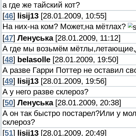
а где же тайский кот?
[
46
]
lisij13
[28.01.2009, 10:55]
На них-на ком? Может,на мётлах?
[
47
]
Ленуська
[28.01.2009, 11:12]
А где мы возьмём мётлы,летающие,
[
48
]
belasolle
[28.01.2009, 19:50]
А разве Гарри Поттер не оставил с
[
49
]
lisij13
[28.01.2009, 19:56]
А у него разве склероз?
[
50
]
Ленуська
[28.01.2009, 20:38]
А он так быстро постарел?Или у мо
склероз?
[
51
]
lisij13
[28.01.2009, 20:49]