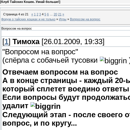
[
Клуб Тайских Кошек. Узнай больше!
]
Страница
4
из
21
«
1
2
3
4
5
6
…
20
21
»
Форум о тайских кошках и не только
»
Игры
»
Вопросом на вопрос
Вопросом на вопрос
[
1
]
Тимоха
[26.01.2009, 19:33]
"Вопросом на вопрос"
(спёрла с собачьей тусовки
Отвечаем вопросом на вопрос
А в конце страницы - каждый 20-
который сплетет воедино ответы 
Если вопросы будут продолжаться
удалит
Следующий этап - после своего о
вопрос, и по кругу...