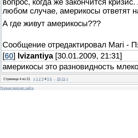
вопрос, когда же закончится кризис.
любом случае, америкосы ответят н
А где живут америкосы???
Сообщение отредактировал
Mari
-
П
[
60
]
lvizantiya
[30.01.2009, 21:31]
америкосы это разновидность млек
Страница
4
из
21
«
1
2
3
4
5
6
…
20
21
»
Полная версия сайта