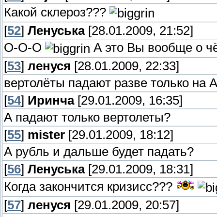
Какой склероз???
[
52
]
Ленуська
[28.01.2009, 21:52]
О-О-О
А это Вы вообще о ч
[
53
]
ленуся
[28.01.2009, 22:33]
вертолёты падают разве только на 
[
54
]
Иринча
[29.01.2009, 16:35]
А падают только вертолеты?
[
55
]
mister
[29.01.2009, 18:12]
А рубль и дальше будет падать?
[
56
]
Ленуська
[29.01.2009, 18:31]
Когда закончится кризисс???
[
57
]
ленуся
[29.01.2009, 20:57]