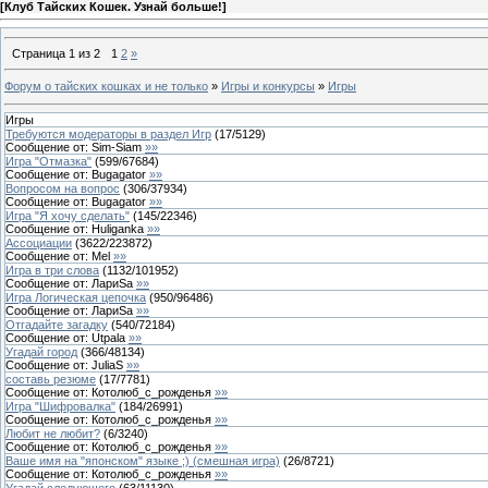
[
Клуб Тайских Кошек. Узнай больше!
]
Страница
1
из
2
1
2
»
Форум о тайских кошках и не только
»
Игры и конкурсы
»
Игры
Игры
Требуются модераторы в раздел Игр
(
17
/
5129
)
Сообщение от:
Sim-Siam
»»
Игра "Отмазка"
(
599
/
67684
)
Сообщение от:
Bugagator
»»
Вопросом на вопрос
(
306
/
37934
)
Сообщение от:
Bugagator
»»
Игра "Я хочу сделать"
(
145
/
22346
)
Сообщение от:
Huliganka
»»
Ассоциации
(
3622
/
223872
)
Сообщение от:
Mel
»»
Игра в три слова
(
1132
/
101952
)
Сообщение от:
ЛариSa
»»
Игра Логическая цепочка
(
950
/
96486
)
Сообщение от:
ЛариSa
»»
Отгадайте загадку
(
540
/
72184
)
Сообщение от:
Utpala
»»
Угадай город
(
366
/
48134
)
Сообщение от:
JuliaS
»»
составь резюме
(
17
/
7781
)
Сообщение от:
Котолюб_с_рожденья
»»
Игра "Шифровалка"
(
184
/
26991
)
Сообщение от:
Котолюб_с_рожденья
»»
Любит не любит?
(
6
/
3240
)
Сообщение от:
Котолюб_с_рожденья
»»
Ваше имя на "японском" языке ;) (смешная игра)
(
26
/
8721
)
Сообщение от:
Котолюб_с_рожденья
»»
Угадай следующего
(
63
/
11130
)