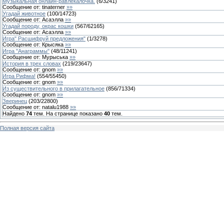
Музыкальная онлайн-равлекалочка.
(
6
/
3241
)
Сообщение от:
tinaterner
»»
Угадай животное
(
100
/
14723
)
Сообщение от:
Асаэлла
»»
Угадай породу, окрас кошки
(
567
/
62165
)
Сообщение от:
Асаэлла
»»
Игра" Расшифруй предложения"
(
1
/
3278
)
Сообщение от:
Крысяка
»»
Игра "Анаграммы"
(
48
/
11241
)
Сообщение от:
Мурыська
»»
История в трех словах
(
219
/
23647
)
Сообщение от:
gnom
»»
Игра Рифма!
(
554
/
55450
)
Сообщение от:
gnom
»»
Из существительного в прилагательное
(
856
/
71334
)
Сообщение от:
gnom
»»
Зверинец
(
203
/
22800
)
Сообщение от:
natalu1988
»»
Найдено
74
тем. На странице показано
40
тем.
Полная версия сайта