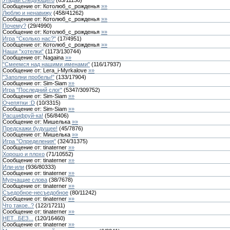
Сообщение от:
Котолюб_с_рожденья
»»
Люблю и ненавижу
(
458
/
41262
)
Сообщение от:
Котолюб_с_рожденья
»»
Почему?
(
29
/
4990
)
Сообщение от:
Котолюб_с_рожденья
»»
Игра "Сколько нас?"
(
17
/
4951
)
Сообщение от:
Котолюб_с_рожденья
»»
Наши "хотелки"
(
1173
/
130744
)
Сообщение от:
Nagaina
»»
"Смеемся над нашими именами"
(
116
/
17937
)
Сообщение от:
Lera_i-Myrkalove
»»
"Заполни пробелы!"
(
133
/
17904
)
Сообщение от:
Sim-Siam
»»
Игра "Последний слог"
(
5347
/
309752
)
Сообщение от:
Sim-Siam
»»
Очепятки :D
(
10
/
3315
)
Сообщение от:
Sim-Siam
»»
Расшифруй-ка!
(
56
/
8406
)
Сообщение от:
Мишелька
»»
Предскажи будущее!
(
45
/
7876
)
Сообщение от:
Мишелька
»»
Игра "Определения"
(
324
/
31375
)
Сообщение от:
tinaterner
»»
Хорошо и плохо
(
71
/
10552
)
Сообщение от:
tinaterner
»»
Или-или
(
936
/
80333
)
Сообщение от:
tinaterner
»»
Мурчащие слова
(
38
/
7678
)
Сообщение от:
tinaterner
»»
Съедобное-несъедобное
(
80
/
11242
)
Сообщение от:
tinaterner
»»
Что такое..?
(
122
/
17211
)
Сообщение от:
tinaterner
»»
НЕТ...БЕЗ...
(
120
/
16460
)
Сообщение от:
tinaterner
»»