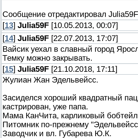
Сообщение отредактировал
Julia59
[
13
]
Julia59F
[10.05.2013, 00:07]
[
14
]
Julia59F
[22.07.2013, 17:07]
Вайсик уехал в славный город Ярос
Темку можно закрывать.
[
15
]
Julia59F
[21.10.2018, 17:11]
Жулиан Жан Эдельвейсс.
Засиделся хороший квадратный паца
кастрирован, уже папа.
Мама КанЧита, карликовый бобтейл (
Питомник по-прежнему "Эдельвейсс
Заводчик и вл. Губарева Ю.К.