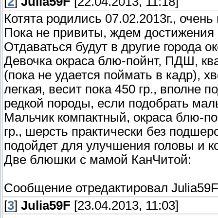
[
2
]
Julia59F
[22.04.2013, 11:18]
Котята родились 07.02.2013г., очен
Пока не привиты, ждем достижения в
Отдаваться будут в другие города о
Девочка окраса блю-пойнт, ПДШ, кв
(пока не удается поймать в кадр), хв
легкая, весит пока 450 гр., вполне 
редкой породы, если подобрать маль
Мальчик компактный, окраса блю-пой
гр., шерсть практически без подшер
подойдет для улучшения головы и ко
Две блюшки с мамой КанЧитой:
Сообщение отредактировал
Julia59
[
3
]
Julia59F
[23.04.2013, 11:03]