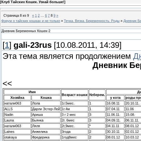
[
Клуб Тайских Кошек. Узнай больше!
]
Страница
8
из
9
«
1
2
…
6
7
8
9
»
Форум о тайских кошках и не только
»
Течка. Вязка. Беременность. Роды
»
Дневник Б
Дневник Беременных Кошек-2
[
1
]
gali-23rus
[10.08.2011, 14:39]
Эта тема является продолжением
Д
Дневник Бе
<<
Имя
Д
Возраст кошки
№берем.
Хозяйка
Кошка
у кота
роды пр
натали063
Лола
1г.5мес.
1
16.08.11
20.10.11.
ALLS
Дарли Эстер-Лей
1г.4м
1
07.04.11
11.06
Nadin
Ариша
3 г 2 мес
3
11.06.11.
15.08.
Launa
Бьянка
2г. 6мес
3
04.09.11.
06.11.11.
натали063
Ляля
2г,9мес.
*
04.11.11
08.01.12
Laines
Анжелика
3года
2
30.10.11
02.01.12
otakaya
Фредерика
1год8мес
2
08.01.12
10.03.12