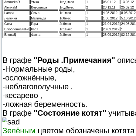
AmourkaR
Умка
1год1мес
1
05.01.12
13.03.12
AlenkaM
Клеопатра
1год9мес
2
23.12.11
25.02.12
Lampa
Сима
1г.1мес
1
4.03.2012
8.05.2012
Лёлечка
Матильда
1г.6мес
1
1.08.2012
5.10.2012
Gera
Гера
2г.6мес
1
21.04.2012
24.06.201
ВлюбленнаявРе
Кася
1г.11мес
1
28.09.2012
*
ЕленаД
Фанта
2г.8мес
1
28.09.2012
02.12.201
В графе
"Роды .Примечания"
опис
-Нормальные роды,
-осложнённые,
-неблагополучные ,
-кесарево ,
-ложная беременность.
В графе
"Состояние котят"
учитыва
Зелёным
цветом обозначены котята 