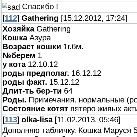
Спасибо !
[
112
]
Gathering
[15.12.2012, 17:24]
Хозяйка
Gathering
Кошка
Азура
Возраст кошки
1г.6м.
№берем
1
у кота
12.10.12
роды предполаг.
16.12.12
роды факт.
15.12.12
Длит-ть бер-ти
64
Роды.
Примечания. нормальные (ро
Состояние котят
пятеро живых акт
[
113
]
olka-lisa
[11.02.2013, 05:46]
Дополняю табличку. Кошка Маруся 5