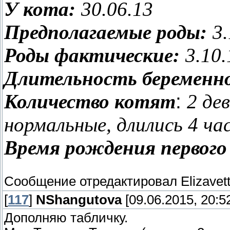
У кота:
30.06.13
Предполагаемые роды:
3
Роды фактические:
3.10.
Длительность беременн
Количество котят
:
2 де
нормальные, длились 4 ча
Время рождения первого
Сообщение отредактировал
Elizavet
[
117
]
NShangutova
[09.06.2015, 20:5
Дополняю табличку.