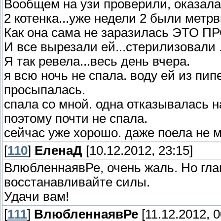
Вообщем на узи проверили, оказал
2 котенка...уже недели 2 были метр
Как она сама не заразилась ЭТО П
И все вырезали ей...стерилизовали 
Я так ревела...весь день вчера.
я всю ночь не спала. воду ей из пип
просыпалась.
спала со мной. одна отказывалась на
поэтому почти не спала.
сейчас уже хорошо. даже поела не м
[
110
]
ЕленаД
[10.12.2012, 23:15]
ВлюбленнаявРе, очень жаль. Но глав
восстанавливайте силы.
Удачи вам!
[
111
]
ВлюбленнаявРе
[11.12.2012, 0