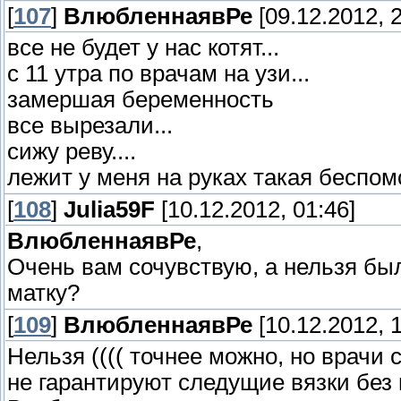
[
107
]
ВлюбленнаявРе
[09.12.2012, 2
все не будет у нас котят...
с 11 утра по врачам на узи...
замершая беременность
все вырезали...
сижу реву....
лежит у меня на руках такая беспо
[
108
]
Julia59F
[10.12.2012, 01:46]
ВлюбленнаявРе
,
Очень вам сочувствую, а нельзя бы
матку?
[
109
]
ВлюбленнаявРе
[10.12.2012, 1
Нельзя (((( точнее можно, но врачи 
не гарантируют следущие вязки без