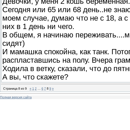
Девочки, у меня 2 кошь беременная.
Сегодня или 65 или 68 день..не знаю,
моем случае, думаю что не с 18, а с
них в 1 день ни чего.
В общем, я начинаю переживать....
сидят)
И мамашка спокойна, как танк. Пото
распластавшись на полу. Вчера грам
Ходила в ветку, сказали, что до пят
А вы, что скажете?
Страница
8
из
9
«
1
2
…
6
7
8
9
»
Полная версия сайта