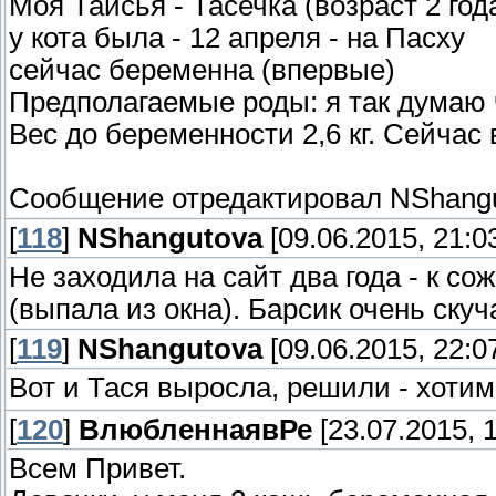
Моя Таисья - Тасечка (возраст 2 год
у кота была - 12 апреля - на Пасху
сейчас беременна (впервые)
Предполагаемые роды: я так думаю ч
Вес до беременности 2,6 кг. Сейчас 
Сообщение отредактировал
NShang
[
118
]
NShangutova
[09.06.2015, 21:0
Не заходила на сайт два года - к с
(выпала из окна). Барсик очень ску
[
119
]
NShangutova
[09.06.2015, 22:0
Вот и Тася выросла, решили - хоти
[
120
]
ВлюбленнаявРе
[23.07.2015, 1
Всем Привет.