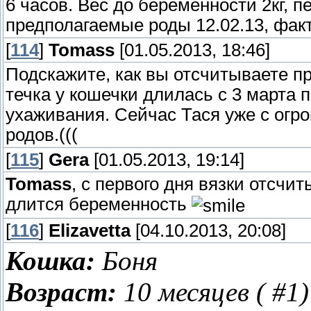
6 часов. Вес до беременности 2кг, пе
предполагаемые роды 12.02.13, факти
[
114
]
Tomass
[01.05.2013, 18:46]
Подскажите, как вы отсчитываете пр
течка у кошечки длилась с 3 марта 
ухаживания. Сейчас Тася уже с огр
родов.(((
[
115
]
Gera
[01.05.2013, 19:14]
Tomass
, с первого дня вязки отсчит
длится беременность
[
116
]
Elizavetta
[04.10.2013, 20:08]
Кошка:
Боня
Возраст:
10 месяцев ( #1)