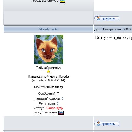
Город: Запорожье,
blondy_kate
Дата: Воскресенье, 08.0
Кот у сестры каст
Тайский котенок
Кандидат в Члены Клуба
(в Клубе с 08.06.2014)
Мои тайчики:
Лилу
Сообщений:
7
Награды/подарки:
0
Репутация:
0
Статус:
Скоро буду
Город: Барнаул,