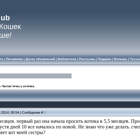
lub
 Кошек
ше!
то
|
Питомники
|
Доска объявлений
|
Библиотека
|
Рассылка
|
Подарки
|
Фильмы
|
Тесты
»
Частая течка у котенка.
6.2014, 05:54 | Сообщение #
1
сяцев. первый раз она начала просить котика в 5,5 месяцев. Пр
устя дней 10 все началось по новой. Не знаю что уже делать. сч
вет кот моей сестры?