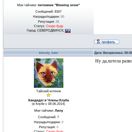
Мои тайчики:
питомник "Blowing snow"
Сообщений:
8307
Награды/подарки:
90
Репутация:
35
Статус:
Скоро буду
Город: СЕВЕРОДВИНСК,
blondy_kate
Дата: Воскресенье, 08.0
Ну да,хотела разв
Тайский котенок
Кандидат в Члены Клуба
(в Клубе с 08.06.2014)
Мои тайчики:
Лилу
Сообщений:
7
Награды/подарки:
0
Репутация:
0
Статус:
Скоро буду