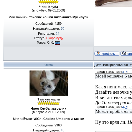
Член Клуба
(в Клубе с 09.01.2009)
Мои тайчики:
тайские кошки питомника Мусипуси
Сообщений:
4159
Награды/подарки:
70
Репутация:
24
Статус:
Скоро буду
Город: Спб,
Ulitta
Дата: Воскресенье, 08.0
Цитата
blondy_kate
(
)
Моей кошечке 6 ме
Как я понимаю, к
Давайте девочке у
В вет аптеках дол
Тайская кошка
До 10 месяц раст
Цитата
blondy_kate
(
)
Член Клуба, заводчик
Может проблема в 
(в Клубе с 21.01.2009)
Мои тайчики:
W.Ch. Chelino Umberto и таечки
Ну это вряд ли.
И
Сообщений:
9963
Награды/подарки:
45