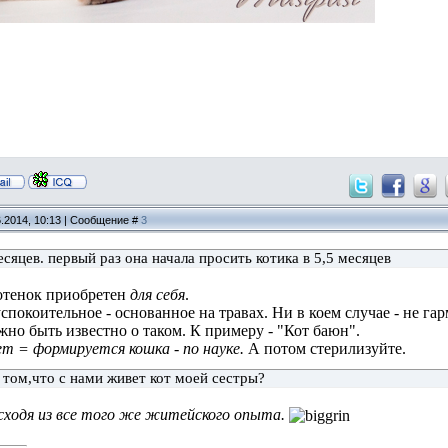
6.2014, 10:13 | Сообщение #
3
сяцев. первый раз она начала просить котика в 5,5 месяцев
отенок приобретен
для себя
.
спокоительное - основанное на травах. Ни в коем случае - не га
жно быть известно о таком. К примеру - "Кот баюн".
ет = формируется кошка - по науке.
А потом стерилизуйте.
том,что с нами живет кот моей сестры?
сходя из все того же житейского опыта.