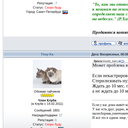
Репутация:
-7
"То, как мы отно
Статус:
Скоро буду
к кошкам на земле
Город: Санкт-Петербург,
определяет наш 
на небесах." (Р.Х
Продаются котя
Thay-Ka
Дата: Воскресенье, 08.0
Цитата
blondy_kate
(
)
Может проблема в 
Если некастрирова
Стерилизовать 
Ждать до 10 мес. 
а не ждать до 10
Обожаю тайчиков
Член Клуба
(в Клубе с 14.02.2011)
Если у вас дома живёт к
У вас есть друг, радио, 
Сообщений:
1801
пылесборник,уничтожите
Награды/подарки:
17
И всё это в одном лице, т
Репутация:
0
Статус:
Скоро буду