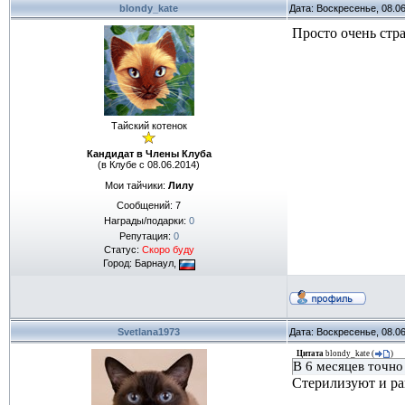
blondy_kate
Дата: Воскресенье, 08.0
Просто очень стра
Тайский котенок
Кандидат в Члены Клуба
(в Клубе с 08.06.2014)
Мои тайчики:
Лилу
Сообщений:
7
Награды/подарки:
0
Репутация:
0
Статус:
Скоро буду
Город: Барнаул,
Svetlana1973
Дата: Воскресенье, 08.0
Цитата
blondy_kate
(
)
В 6 месяцев точно
Стерилизуют и ра