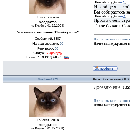
Цитата
blondy_kate
(
)
И вообще я не соб
Вы собираетесь з
Цитата
blondy_kate
(
)
Тайская кошка
Просто очень стран
Модератор
Такое бывает. Сов
(в Клубе с 01.12.2008)
Мои тайчики:
питомник "Blowing snow"
Сообщений:
8307
Питомник тайских коше
Ничто так не украшает к
Награды/подарки:
90
Репутация:
35
Статус:
Скоро буду
Город: СЕВЕРОДВИНСК,
Svetlana1973
Дата: Воскресенье, 08.0
Добавлю еще. Ско
Питомник тайских коше
Ничто так не украшает к
Тайская кошка
Модератор
(в Клубе с 01.12.2008)