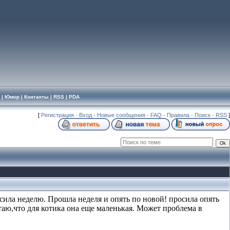
|
Юмор
|
Контакты
|
RSS
|
PDA
[
Регистрация
·
Вход
·
Новые сообщения
·
FAQ
·
Правила
·
Поиск
·
RSS
]
осила неделю. Прошла неделя и опять по новой! просила опять
итаю,что для котика она еще маленькая. Может проблема в