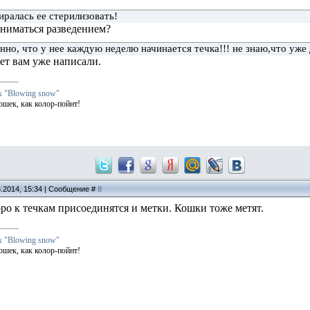
иралась ее стерилизовать!
аниматься разведением?
но, что у нее каждую неделю начинается течка!!! не знаю,что уже д
ет вам уже написали.
к "Blowing snow"
ошек, как колор-пойнт!
6.2014, 15:34 | Сообщение #
8
ро к течкам присоединятся и метки. Кошки тоже метят.
к "Blowing snow"
ошек, как колор-пойнт!