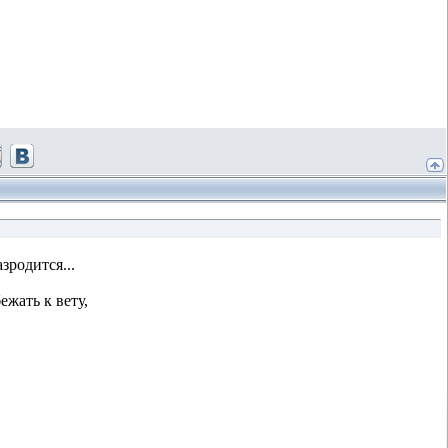
зродится...
ежать к вету,