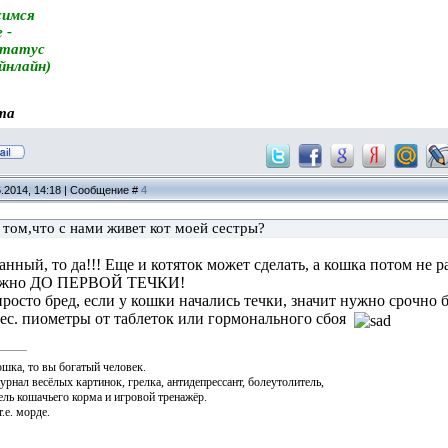
симся
 -
статус
айнлайн)
та
6.2014, 14:18 | Сообщение #
4
том,что с нами живет кот моей сестры?
нный, то да!!! Еще и котяток может сделать, а кошка потом не ра
нужно ДО ПЕРВОЙ ТЕЧКИ!
просто бред, если у кошки начались течки, значит нужно срочно б
 мес. пиометры от таблеток или гормонального сбоя
ошка, то вы богатый человек.
журнал весёлых картинок, грелка, антидепрессант, болеутолитель,
ль кошачьего корма и игровой тренажёр.
.е. морде.