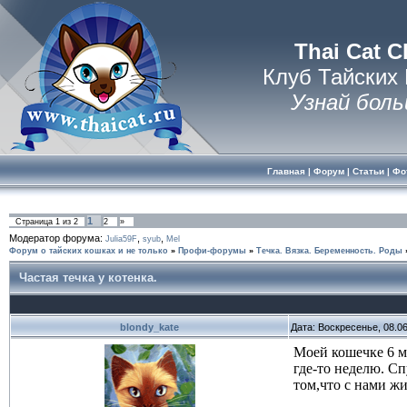
Thai Cat C
Клуб Тайских
Узнай боль
Главная
|
Форум
|
Статьи
|
Фо
1
Страница
1
из
2
2
»
Модератор форума:
,
,
Julia59F
syub
Mel
Форум о тайских кошках и не только
»
Профи-форумы
»
Течка. Вязка. Беременность. Роды
Частая течка у котенка.
blondy_kate
Дата: Воскресенье, 08.0
Моей кошечке 6 ме
где-то неделю. Сп
том,что с нами жи