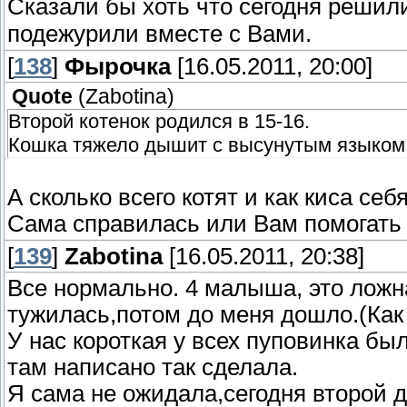
Сказали бы хоть что сегодня реши
подежурили вместе с Вами.
[
138
]
Фырочка
[16.05.2011, 20:00]
Quote
(
Zabotina
)
Второй котенок родился в 15-16.
Кошка тяжело дышит с высунутым языком,
А сколько всего котят и как киса себ
Сама справилась или Вам помогать
[
139
]
Zabotina
[16.05.2011, 20:38]
Все нормально. 4 малыша, это ложн
тужилась,потом до меня дошло.(Как 
У нас короткая у всех пуповинка был
там написано так сделала.
Я сама не ожидала,сегодня второй 