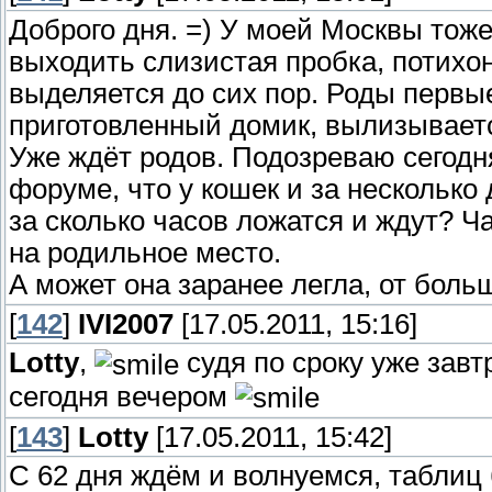
Доброго дня. =) У моей Москвы тоже
выходить слизистая пробка, потихо
выделяется до сих пор. Роды первые
приготовленный домик, вылизываетс
Уже ждёт родов. Подозреваю сегодня
форуме, что у кошек и за несколько 
за сколько часов ложатся и ждут? Ча
на родильное место.
А может она заранее легла, от боль
[
142
]
IVI2007
[17.05.2011, 15:16]
Lotty
,
судя по сроку уже завт
сегодня вечером
[
143
]
Lotty
[17.05.2011, 15:42]
С 62 дня ждём и волнуемся, таблиц