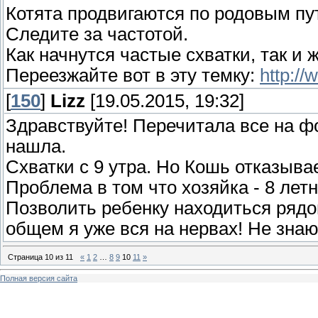
Котята продвигаются по родовым пу
Следите за частотой.
Как начнутся частые схватки, так и 
Переезжайте вот в эту темку:
http://
[
150
]
Lizz
[19.05.2015, 19:32]
Здравствуйте! Перечитала все на фо
нашла.
Схватки с 9 утра. Но Кошь отказыва
Проблема в том что хозяйка - 8 лет
Позволить ребенку находиться рядо
общем я уже вся на нервах! Не знаю
Страница
10
из
11
«
1
2
…
8
9
10
11
»
Полная версия сайта