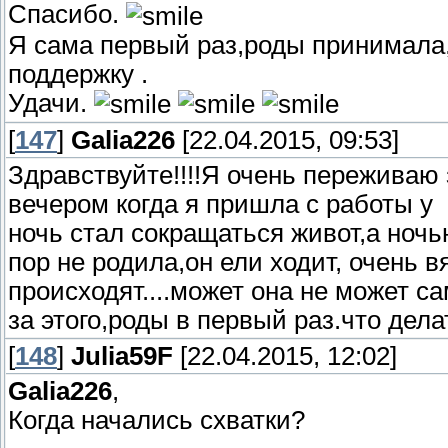
Спасибо.
Я сама первый раз,роды принимала,
поддержку .
Удачи.
[
147
]
Galia226
[22.04.2015, 09:53]
Здравствуйте!!!!Я очень переживаю 
вечером когда я пришла с работы у
ночь стал сокращаться живот,а ночь
пор не родила,он ели ходит, очень в
происходят....может она не может с
за этого,роды в первый раз.что дел
[
148
]
Julia59F
[22.04.2015, 12:02]
Galia226
,
Когда начались схватки?