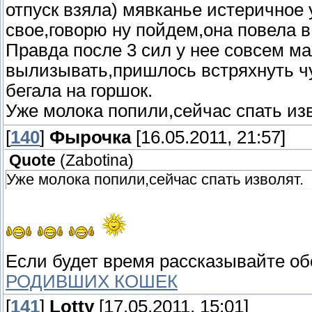
отпуск взяла) мявканье истеричное 
свое,говорю ну пойдем,она повела в
Правда после 3 сил у нее совсем ма
вылизывать,пришлось встряхнуть чу
бегала на горшок.
Уже молока попили,сейчас спать из
[
140
]
Фырочка
[16.05.2011, 21:57]
Quote
(
Zabotina
)
Уже молока попили,сейчас спать изволят.
Если будет время рассказывайте об
РОДИВШИХ КОШЕК
[
141
]
Lotty
[17.05.2011, 15:01]