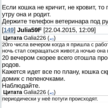
Если кошка не кричит, не кровит, то
утру она и родит.
Держите телефон ветеринара под ру
[
149
]
Julia59F
[22.04.2015, 12:09]
Цитата
Galia226
(
)
20го числа вечером когда я пришла с раб
ночь стал сокращаться живот,а ночью она
20 вечером скорее всего отошла про
родов.
Кажется идет все по плану, кошка ск
домик с пеленочками.
Наблюдайте.
Цитата
Galia226
(
)
периодически у неё потуги происходят.