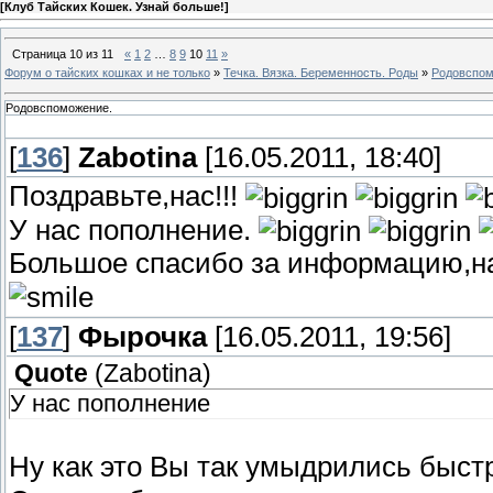
[
Клуб Тайских Кошек. Узнай больше!
]
Страница
10
из
11
«
1
2
…
8
9
10
11
»
Форум о тайских кошках и не только
»
Течка. Вязка. Беременность. Роды
»
Родовспом
Родовспоможение.
[
136
]
Zabotina
[16.05.2011, 18:40]
Поздравьте,нас!!!
У нас пополнение.
Большое спасибо за информацию,нам
[
137
]
Фырочка
[16.05.2011, 19:56]
Quote
(
Zabotina
)
У нас пополнение
Ну как это Вы так умыдрились быст