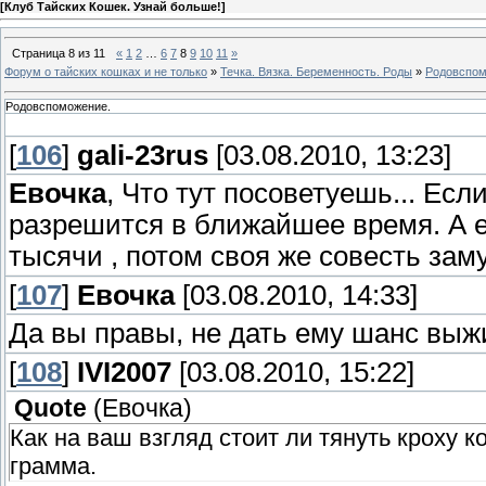
[
Клуб Тайских Кошек. Узнай больше!
]
Страница
8
из
11
«
1
2
…
6
7
8
9
10
11
»
Форум о тайских кошках и не только
»
Течка. Вязка. Беременность. Роды
»
Родовспом
Родовспоможение.
[
106
]
gali-23rus
[03.08.2010, 13:23]
Евочка
, Что тут посоветуешь... Ес
разрешится в ближайшее время. А ес
тысячи , потом своя же совесть зам
[
107
]
Евочка
[03.08.2010, 14:33]
Да вы правы, не дать ему шанс выжи
[
108
]
IVI2007
[03.08.2010, 15:22]
Quote
(
Евочка
)
Как на ваш взгляд стоит ли тянуть кроху 
грамма.