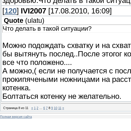
здоровью.Что делать в такой ситуа
[
120
]
IVI2007
[17.08.2010, 16:09]
Quote
(
ulatu
)
Что делать в такой ситуации?
Можно подождать схватку и на схват
бы вытянуть послед..После этогог к
все что положено....
А можно,( если не получается с пос
прокипячеными ножницами на расст
котенка.
Болтаться котенку не желательно.
Страница
8
из
11
«
1
2
…
6
7
8
9
10
11
»
Полная версия сайта