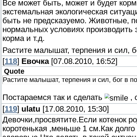
Все может быть, может и будет корм
экстемальная экологическая ситуац
быть не предсказуемо. Животные, п
нормальных условиях производить з
корма и т.д.
Растите малышат, терпения и сил, б
[
118
]
Евочка
[07.08.2010, 16:52]
Quote
Растите малышат, терпения и сил, бог в п
Постараемся так и сделать
, 
[
119
]
ulatu
[17.08.2010, 15:30]
Девочки,просвятите.Если котенок ро
коротенькая ,меньше 1 см.Как долго