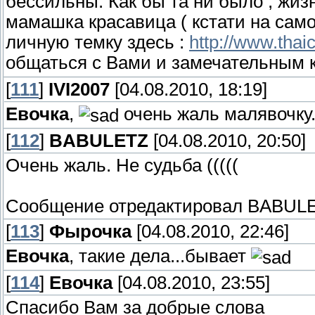
бессильны. Как бы та ни было , жизн
мамашка красавица ( кстати на сам
личную темку здесь :
http://www.thai
общаться с Вами и замечательным
[
111
]
IVI2007
[04.08.2010, 18:19]
Евочка
,
очень жаль малявочку..
[
112
]
BABULETZ
[04.08.2010, 20:50]
Очень жаль. Не судьба (((((
Сообщение отредактировал
BABUL
[
113
]
Фырочка
[04.08.2010, 22:46]
Евочка
, такие дела...бывает
[
114
]
Евочка
[04.08.2010, 23:55]
Спасибо Вам за добрые слова