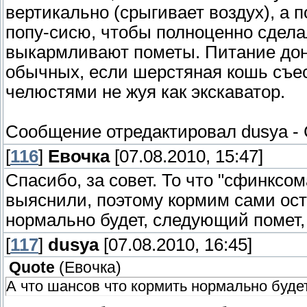
вертикально (срыгивает воздух), а
попу-сисю, чтобы полноценно сдела
выкармливают пометы. Питание донч
обычных, если шерстяная кошь съест
челюстями не жуя как экскаватор.
Сообщение отредактировал
dusya
-
[
116
]
Евочка
[07.08.2010, 15:47]
Спасибо, за совет. То что "сфинксо
выяснили, поэтому кормим сами ост
нормально будет, следующий помет,
[
117
]
dusya
[07.08.2010, 16:45]
Quote
(
Евочка
)
А что шансов что кормить нормально буде