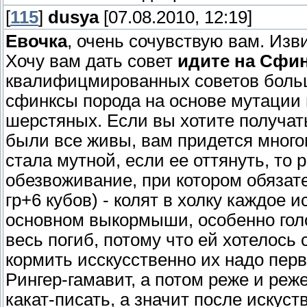
[
115
]
dusya
[07.08.2010, 12:19]
Евочка
, очень сочувствую вам. Изв
Хочу вам дать совет
идите на Сфи
квалифицмированных советов больше
сфинксы порода на основе мутации и
шерстяных. Если вы хотите получат
были все живы, вам придется многом
стала мутной, если ее оттянуть, то 
обезвоживание, при котором обязате
гр+6 кубов) - колят в холку каждое 
основном выкормыши, особенно гол
весь погиб, потому что ей хотелось 
кормить исскусственно их надо перв
Рингер-гамавит, а потом реже и реже
какат-писать, а значит после иску