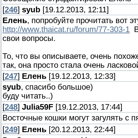
[
246
]
syub
[19.12.2013, 12:11]
Елень
, попробуйте прочитать вот э
http://www.thaicat.ru/forum/77-303-1
Во
свои вопросы.
То, что вы описываете, очень похож
так, она просто стала очень ласково
[
247
]
Елень
[19.12.2013, 12:33]
syub
, спасибо большое)
буду читать..)
[
248
]
Julia59F
[19.12.2013, 17:44]
Восточные кошки могут загулять с 
[
249
]
Елень
[20.12.2013, 22:44]