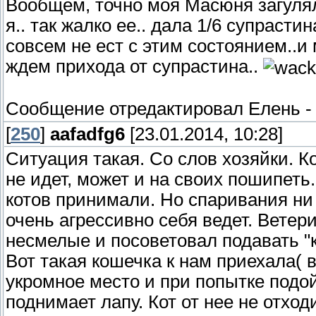
Вообщем, точно моя Масюня загуляла
я.. так жалко ее.. дала 1/6 супрастин
совсем не ест с этим состоянием..и
ждем прихода от супрастина..
Сообщение отредактировал
Елень
[
250
]
aafadfg6
[23.01.2014, 10:28]
Ситуация такая. Со слов хозяйки. Ко
не идет, может и на своих пошипеть.
котов принимали. Но спаривания ни 
очень агрессивно себя ведет. Ветер
несмелые и посоветовал подавать "к
Вот такая кошечка к нам приехала( 
укромное место и при попытке под
поднимает лапу. Кот от нее не отходи