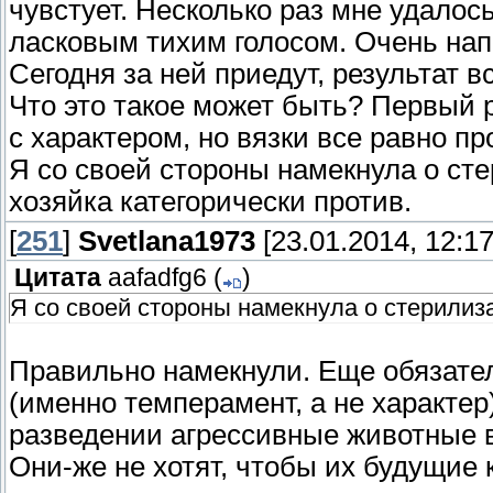
чувстует. Несколько раз мне удалос
ласковым тихим голосом. Очень нап
Сегодня за ней приедут, результат в
Что это такое может быть? Первый 
с характером, но вязки все равно п
Я со своей стороны намекнула о ст
хозяйка категорически против.
[
251
]
Svetlana1973
[23.01.2014, 12:17
Цитата
aafadfg6
(
)
Я со своей стороны намекнула о стерилиз
Правильно намекнули. Еще обязател
(именно темперамент, а не характер
разведении агрессивные животные в
Они-же не хотят, чтобы их будущие 