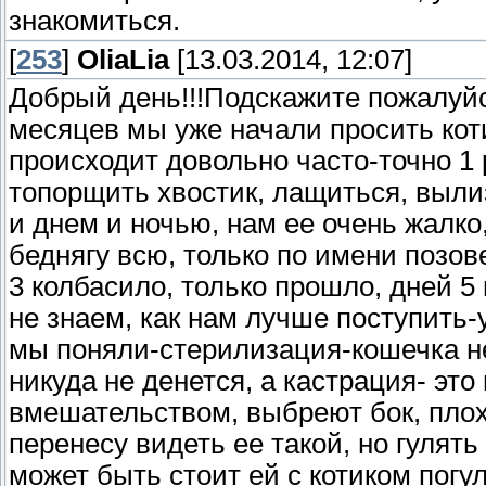
знакомиться.
[
253
]
OliaLia
[13.03.2014, 12:07]
Добрый день!!!Подскажите пожалуйст
месяцев мы уже начали просить коти
происходит довольно часто-точно 1 
топорщить хвостик, лащиться, вылиз
и днем и ночью, нам ее очень жалко
беднягу всю, только по имени позо
3 колбасило, только прошло, дней 5 
не знаем, как нам лучше поступить-
мы поняли-стерилизация-кошечка не
никуда не денется, а кастрация- это
вмешательством, выбреют бок, плохо
перенесу видеть ее такой, но гулят
может быть стоит ей с котиком погул