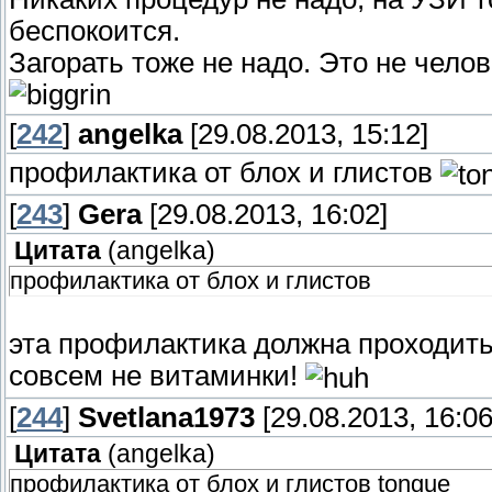
беспокоится.
Загорать тоже не надо. Это не чело
[
242
]
angelka
[29.08.2013, 15:12]
профилактика от блох и глистов
[
243
]
Gera
[29.08.2013, 16:02]
Цитата
(
angelka
)
профилактика от блох и глистов
эта профилактика должна проходить 
совсем не витаминки!
[
244
]
Svetlana1973
[29.08.2013, 16:06
Цитата
(
angelka
)
профилактика от блох и глистов tongue