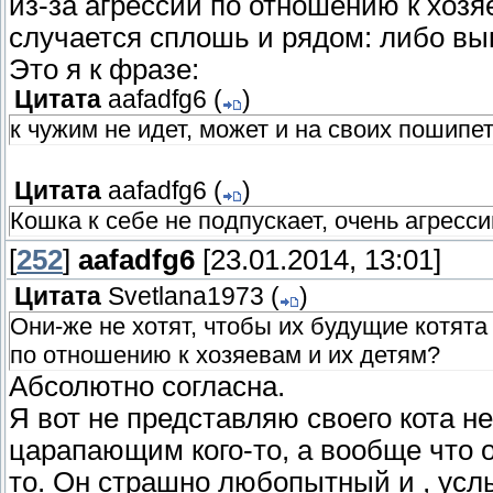
из-за агрессии по отношению к хозя
случается сплошь и рядом: либо вык
Это я к фразе:
Цитата
aafadfg6
(
)
к чужим не идет, может и на своих пошипет
Цитата
aafadfg6
(
)
Кошка к себе не подпускает, очень агресси
[
252
]
aafadfg6
[23.01.2014, 13:01]
Цитата
Svetlana1973
(
)
Они-же не хотят, чтобы их будущие котята
по отношению к хозяевам и их детям?
Абсолютно согласна.
Я вот не представляю своего кота 
царапающим кого-то, а вообще что о
то. Он страшно любопытный и , усл