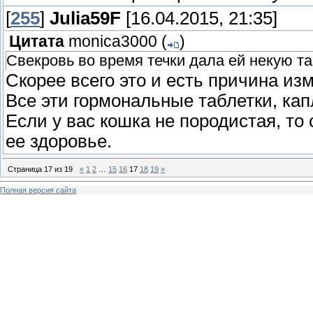
[
255
]
Julia59F
[16.04.2015, 21:35]
Цитата
monica3000
(
)
Свекровь во время течки дала ей некую та
Скорее всего это и есть причина из
Все эти гормональные таблетки, кап
Если у вас кошка не породистая, то
ее здоровье.
Страница
17
из
19
«
1
2
…
15
16
17
18
19
»
Полная версия сайта