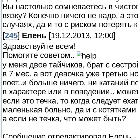
Вы настолько сомневаетесь в чистоп
вязку? Конечно ничего не надо, а эт
случаях
, да и то с риском потерять к
[
245
]
Елень
[19.12.2013, 12:00]
Здравствуйте всем!
Помогите советом..
у меня двое тайчиков, брат с сестр
в 7 мес. а вот девочка уже третью н
поет..и больше ничего, ни катаний п
в характере или в поведении.. може
если это течка, то когда следует еха
маленькая больно, да и с котятками 
а если не течка, что может быть?
Сообщение отредактировал
Елень