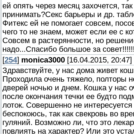
ей опять через месяц захочется, та
принимать?Секс барьеры и др. табле
Фитекс ей не помогает совсем, пос
чего то не знаем, может если ее с ко
Совсем в растерянности, но решени
надо...Спасибо большое за совет!!!!!!
[
254
]
monica3000
[16.04.2015, 20:47]
Здравствуйте, у нас дома живет кош
Проходила очень тяжело, полторы н
дверей ночью и днем. Кошка у нас о
после окончания течки ее будто подм
лоток. Совершенно не интересуется
беспокоюсь, так как свекровь во вре
гуляний. Возможно ли, что это лека
повлиять на характер? Или это устал