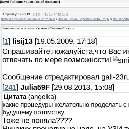
[
Клуб Тайских Кошек. Узнай больше!
]
Страница
17
из
19
«
1
2
…
15
16
17
18
19
»
Форум о тайских кошках и не только
»
Течка. Вязка. Беременность. Роды
»
Ваши вопро
Ваши вопросы о течке у кошки и "хотении" у кота.
[
1
]
lisij13
[19.05.2009, 17:18]
Спрашивайте,пожалуйста,что Вас ин
отвечать по мере возможности!
Сообщение отредактировал
gali-23r
[
241
]
Julia59F
[29.08.2013, 15:08]
Цитата
(
angelka
)
какие процедуры желательно проделать с 
будущему потомству.
Тоже не поняла????
Никаких процедур не надо, на УЗИ т