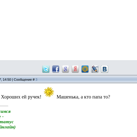
7, 14:50 | Сообщение #
3
 Хороших ей ручек!
Машенька, а кто папа то?
симся
 -
статус
айнлайн)