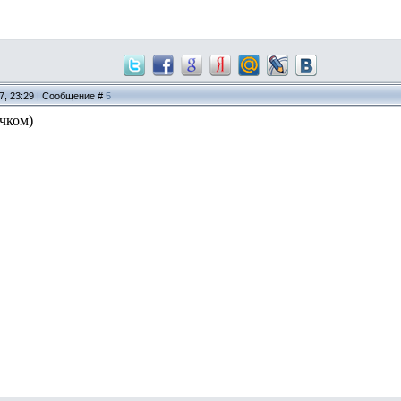
17, 23:29 | Сообщение #
5
чком)