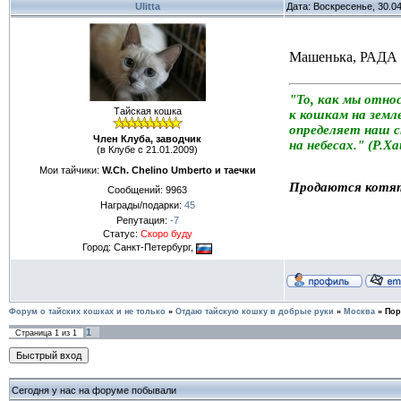
Ulitta
Дата: Воскресенье, 30.0
Машенька, РАДА я
"То, как мы отно
Тайская кошка
к кошкам на земле
определяет наш 
Член Клуба, заводчик
на небесах." (Р.Х
(в Клубе с 21.01.2009)
Мои тайчики:
W.Ch. Chelino Umberto и таечки
Продаются котя
Сообщений:
9963
Награды/подарки:
45
Репутация:
-7
Статус:
Скоро буду
Город: Санкт-Петербург,
Форум о тайских кошках и не только
»
Отдаю тайскую кошку в добрые руки
»
Москва
»
Пор
1
Страница
1
из
1
Сегодня у нас на форуме побывали