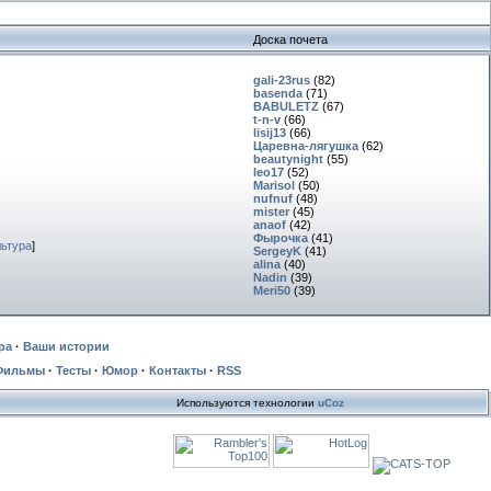
Доска почета
gali-23rus
(82)
basenda
(71)
BABULETZ
(67)
t-n-v
(66)
lisij13
(66)
Царевна-лягушка
(62)
beautynight
(55)
leo17
(52)
Marisol
(50)
nufnuf
(48)
mister
(45)
anaof
(42)
Фырочка
(41)
льтура
]
SergeyK
(41)
alina
(40)
Nadin
(39)
Meri50
(39)
ра
·
Ваши истории
Фильмы
·
Тесты
·
Юмор
·
Контакты
·
RSS
Используются технологии
uCoz