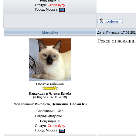
Репутация:
0
Статус:
Скоро буду
Город: Москва,
Moroshka
Дата: Пятница, 17.03.20
Рокси с племянни
Обожаю тайчиков
Кандидат в Члены Клуба
(в Клубе с 02.11.2010)
Мои тайчики:
Инфанта, Цеппелин, Наоми RS
Сообщений:
1346
Награды/подарки:
5
Репутация:
0
Статус:
Скоро буду
Город: Москва,