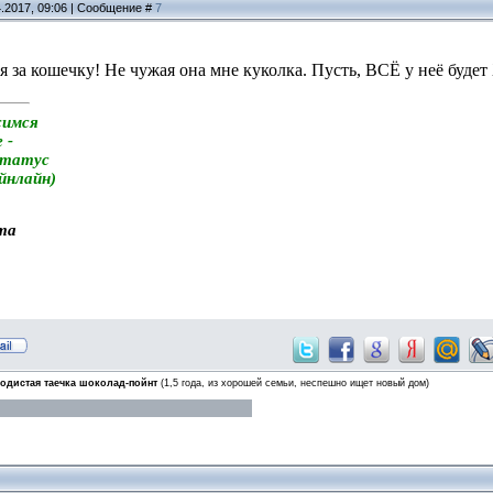
4.2017, 09:06 | Сообщение #
7
 за кошечку! Не чужая она мне куколка. Пусть, ВСЁ у неё б
симся
 -
статус
айнлайн)
та
одистая таечка шоколад-пойнт
(1,5 года, из хорошей семьи, неспешно ищет новый дом)