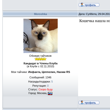
Moroshka
Дата: Суббота, 29.04.20
Кошечка нашла но
Обожаю тайчиков
Кандидат в Члены Клуба
(в Клубе с 02.11.2010)
Мои тайчики:
Инфанта, Цеппелин, Наоми RS
Сообщений:
1346
Награды/подарки:
5
Репутация:
0
Статус:
Скоро буду
Город: Москва,