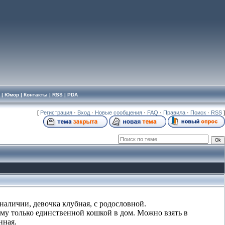
|
Юмор
|
Контакты
|
RSS
|
PDA
[
Регистрация
·
Вход
·
Новые сообщения
·
FAQ
·
Правила
·
Поиск
·
RSS
]
 наличии, девочка клубная, с родословной.
ому только единственной кошкой в дом. Можно взять в
нная.