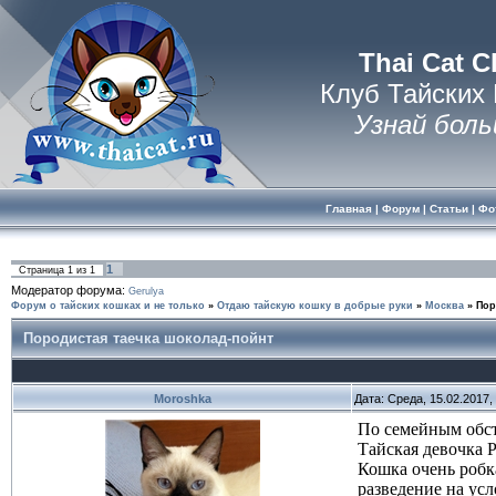
Thai Cat C
Клуб Тайских
Узнай боль
Главная
|
Форум
|
Статьи
|
Фо
1
Страница
1
из
1
Модератор форума:
Gerulya
Форум о тайских кошках и не только
»
Отдаю тайскую кошку в добрые руки
»
Москва
»
Пор
Породистая таечка шоколад-пойнт
Moroshka
Дата: Среда, 15.02.2017
По семейным обст
Тайская девочка Р
Кошка очень робк
разведение на усл