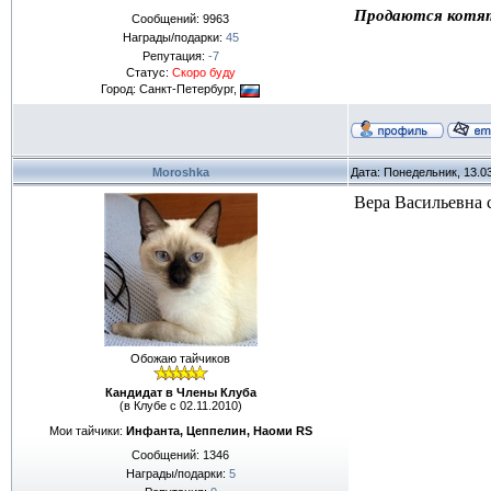
Продаются котя
Сообщений:
9963
Награды/подарки:
45
Репутация:
-7
Статус:
Скоро буду
Город: Санкт-Петербург,
Moroshka
Дата: Понедельник, 13.0
Вера Васильевна 
Обожаю тайчиков
Кандидат в Члены Клуба
(в Клубе с 02.11.2010)
Мои тайчики:
Инфанта, Цеппелин, Наоми RS
Сообщений:
1346
Награды/подарки:
5