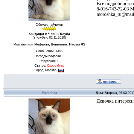
Все подробности п
8-916-743-72-03 М
moroshka_ru@mail
Обожаю тайчиков
Кандидат в Члены Клуба
(в Клубе с 02.11.2010)
Мои тайчики:
Инфанта, Цеппелин, Наоми RS
Сообщений:
1346
Награды/подарки:
5
Репутация:
0
Статус:
Скоро буду
Город: Москва,
Moroshka
Дата: Вторник, 07.03.201
Девочка интересн