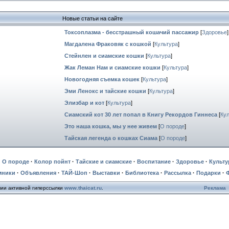
Новые статьи на сайте
Токсоплазма - бесстрашный кошачий пассажир
[
Здоровье
]
Магдалена Фраковяк с кошкой
[
Культура
]
Стейнлен и сиамские кошки
[
Культура
]
Жак Леман Нам и сиамские кошки
[
Культура
]
Новогодняя съемка кошек
[
Культура
]
Эми Ленокс и тайские кошки
[
Культура
]
Элизбар и кот
[
Культура
]
Сиамский кот 30 лет попал в Книгу Рекордов Гиннеса
[
Ку
Это наша кошка, мы у нее живем
[
О породе
]
Тайская легенда о кошках Сиама
[
О породе
]
·
О породе
·
Колор пойнт
·
Тайские и сиамские
·
Воспитание
·
Здоровье
·
Культу
мники
·
Объявления
·
ТАЙ-Шоп
·
Выставки
·
Библиотека
·
Рассылка
·
Подарки
·
чии активной гиперссылки
www.thaicat.ru
.
Реклама