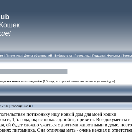
lub
 Кошек
ше!
то
|
Питомники
|
Доска объявлений
|
Библиотека
|
Рассылка
|
Подарки
|
Фильмы
|
Тесты
одистая таечка шоколад-пойнт
(1,5 года, из хорошей семьи, неспешно ищет новый дом)
, 17:56 | Сообщение #
1
оятельствам потихоньку ищу новый дом для моей кошки.
окси, 1,5. года, окрас шоколад-пойнт, привита. Все документы в
ая, ей будет сложно ужиться с другими животными в доме, поэт
овиях питомника. Она отличная мать - очень нежная и ответстве