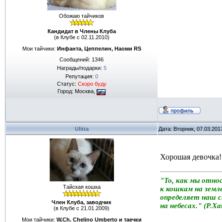
Обожаю тайчиков
Кандидат в Члены Клуба
(в Клубе с 02.11.2010)
Мои тайчики:
Инфанта, Цеппелин, Наоми RS
Сообщений:
1346
Награды/подарки:
5
Репутация:
0
Статус:
Скоро буду
Город: Москва,
Ulitta
Дата: Вторник, 07.03.201
Хорошая девочка!
"То, как мы отно
Тайская кошка
к кошкам на земле
определяет наш 
Член Клуба, заводчик
на небесах." (Р.Х
(в Клубе с 21.01.2009)
Мои тайчики:
W.Ch. Chelino Umberto и таечки