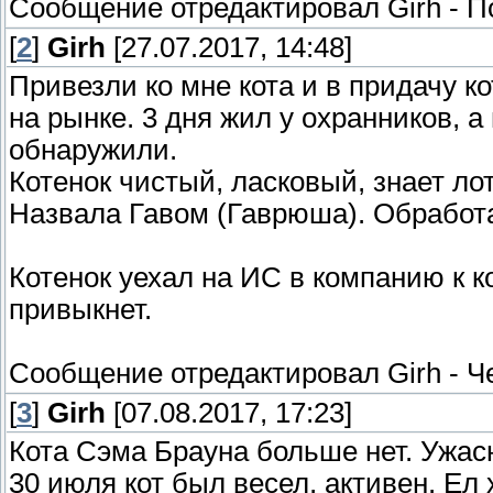
Сообщение отредактировал
Girh
-
П
[
2
]
Girh
[27.07.2017, 14:48]
Привезли ко мне кота и в придачу к
на рынке. 3 дня жил у охранников, а 
обнаружили.
Котенок чистый, ласковый, знает ло
Назвала Гавом (Гаврюша). Обработан
Котенок уехал на ИС в компанию к ко
привыкнет.
Сообщение отредактировал
Girh
-
Че
[
3
]
Girh
[07.08.2017, 17:23]
Кота Сэма Брауна больше нет. Ужас
30 июля кот был весел, активен. Ел