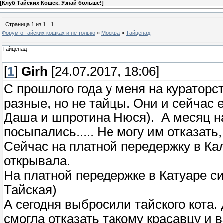
[
Клуб Тайских Кошек. Узнай больше!
]
Страница
1
из
1
1
Форум о тайских кошках и не только
»
Москва
»
Тайцепад
Тайцепад
[
1
]
Girh
[24.07.2017, 18:06]
С прошлого года у меня на кураторс
разные, но не тайцы. Они и сейчас 
Даша и шпротина Нюся). А месяц на
посыпались..... Не могу им отказать,
Сейчас на платной передержку в Ка
открывала.
На платной передержке в Катуаре 
Тайская)
А сегодня выбросили тайского кота.
смогла отказать такому красавцу и 