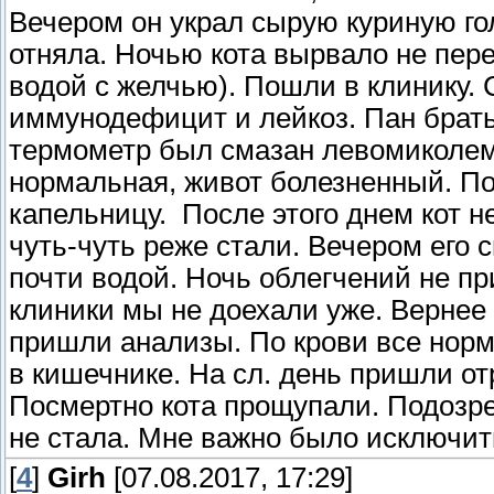
Вечером он украл сырую куриную гол
отняла. Ночью кота вырвало не пер
водой с желчью). Пошли в клинику.
иммунодефицит и лейкоз. Пан брать 
термометр был смазан левомиколем
нормальная, живот болезненный. По
капельницу. После этого днем кот не
чуть-чуть реже стали. Вечером его 
почти водой. Ночь облегчений не пр
клиники мы не доехали уже. Вернее 
пришли анализы. По крови все норм
в кишечнике. На сл. день пришли о
Посмертно кота прощупали. Подозре
не стала. Мне важно было исключить
[
4
]
Girh
[07.08.2017, 17:29]