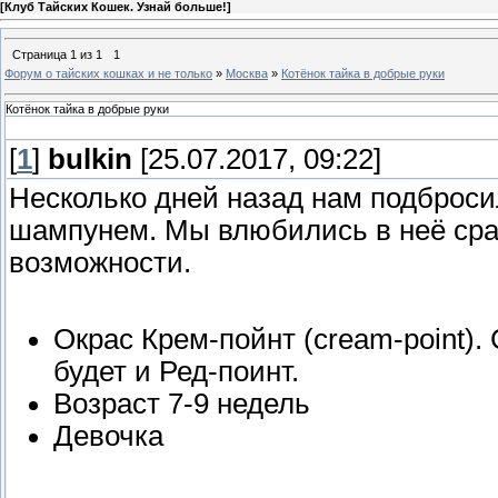
[
Клуб Тайских Кошек. Узнай больше!
]
Страница
1
из
1
1
Форум о тайских кошках и не только
»
Москва
»
Котёнок тайка в добрые руки
Котёнок тайка в добрые руки
[
1
]
bulkin
[25.07.2017, 09:22]
Несколько дней назад нам подброси
шампунем. Мы влюбились в неё сраз
возможности.
Окрас Крем-пойнт (cream-point).
будет и Ред-поинт.
Возраст 7-9 недель
Девочка