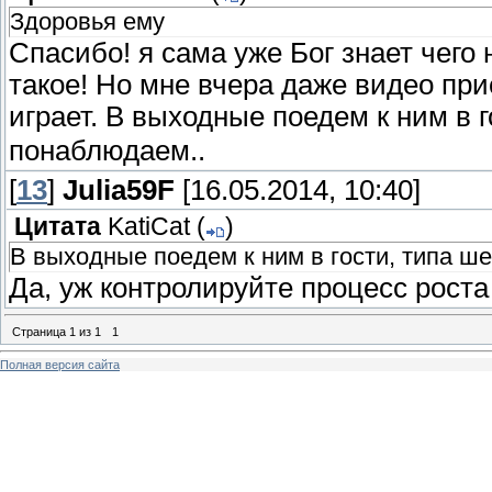
Здоровья ему
Спасибо! я сама уже Бог знает чего 
такое! Но мне вчера даже видео при
играет. В выходные поедем к ним в 
понаблюдаем..
[
13
]
Julia59F
[16.05.2014, 10:40]
Цитата
KatiCat
(
)
В выходные поедем к ним в гости, типа ш
Да, уж контролируйте процесс рост
Страница
1
из
1
1
Полная версия сайта