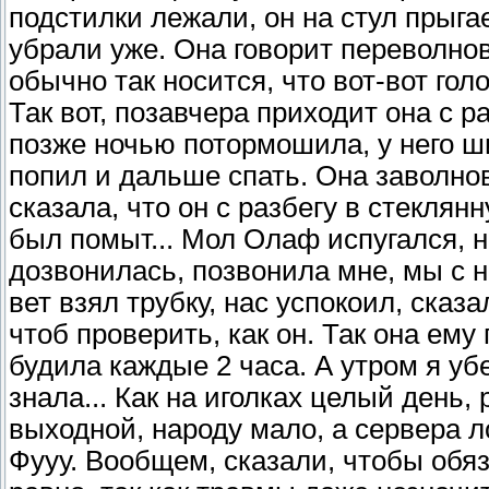
подстилки лежали, он на стул прыга
убрали уже. Она говорит переволнов
обычно так носится, что вот-вот голо
Так вот, позавчера приходит она с р
позже ночью потормошила, у него ши
попил и дальше спать. Она заволнов
сказала, что он с разбегу в стеклян
был помыт... Мол Олаф испугался, н
дозвонилась, позвонила мне, мы с 
вет взял трубку, нас успокоил, сказа
чтоб проверить, как он. Так она ем
будила каждые 2 часа. А утром я уб
знала... Как на иголках целый день, 
выходной, народу мало, а сервера л
Фууу. Вообщем, сказали, чтобы обя