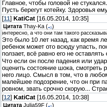
Главное, чтобы головой не стукался
Пусть берегут котейку. Здоровья ему
[
11
]
KatiCat
[16.05.2014, 10:35]
Цитата
Thay-Ka
(
)
интересно, а что они там такого рассказы
Это было 10 лет назад, как время ле
ребенок может ото всюду упасть, по
ползает, всё равно его не оставлять
Что если он после падения или удара
оценить состояние шока, смотреть р
него лицо. Смысл в том, что в любо
малейшее подозрение, что он при п
ровном, звать срочно скорую... Стр
[
12
]
KatiCat
[16.05.2014, 10:38]
Цитата
Julia59F
(
)