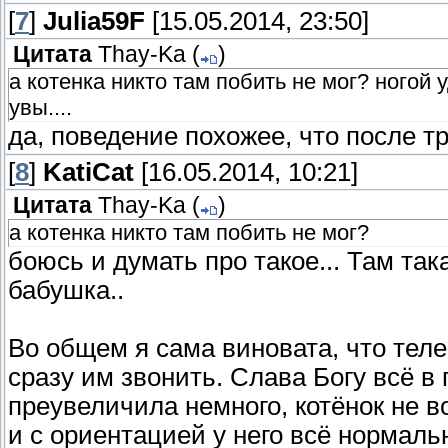
[
7
]
Julia59F
[15.05.2014, 23:50]
Цитата
Thay-Ka
(
)
а котенка никто там побить не мог? ногой 
увы....
да, поведение похожее, что после т
[
8
]
KatiCat
[16.05.2014, 10:21]
Цитата
Thay-Ka
(
)
а котенка никто там побить не мог?
боюсь и думать про такое... Там так
бабушка..
Во общем я сама виновата, что тел
сразу им звонить. Слава Богу всё в 
преувеличила немного, котёнок не в
и с ориентацией у него всё нормальн