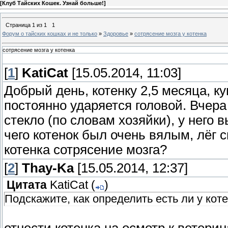
[
Клуб Тайских Кошек. Узнай больше!
]
Страница
1
из
1
1
Форум о тайских кошках и не только
»
Здоровье
»
сотрясение мозга у котенка
сотрясение мозга у котенка
[
1
]
KatiCat
[15.05.2014, 11:03]
Добрый день, котенку 2,5 месяца, к
постоянно ударяется головой. Вчера
стекло (по словам хозяйки), у него
чего котенок был очень вялым, лёг с
котенка сотрясение мозга?
[
2
]
Thay-Ka
[15.05.2014, 12:37]
Цитата
KatiCat
(
)
Подскажите, как определить есть ли у кот
отнести котенка на осмотр к ветерина