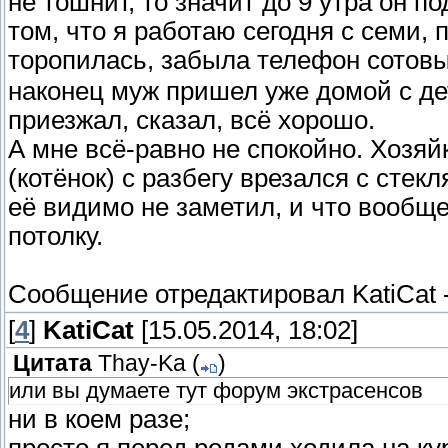
не тошнит, то значит до 9 утра он п
том, что я работаю сегодня с семи, 
торопилась, забыла телефон сото
наконец муж пришел уже домой с дет
приезжал, сказал, всё хорошо.
А мне всё-равно не спокойно. Хозяй
(котёнок) с разбегу врезался с стек
её видимо не заметил, и что вообще
потолку.
Сообщение отредактировал
KatiCat
[
4
]
KatiCat
[15.05.2014, 18:02]
Цитата
Thay-Ka
(
)
или вы думаете тут форум экстрасенсов
ни в коем разе;
просто я перед родами ходила на ку