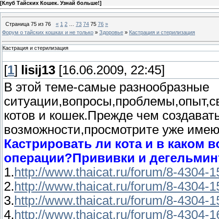
[
Клуб Тайских Кошек. Узнай больше!
]
Страница
75
из
76
«
1
2
…
73
74
75
76
»
Форум о тайских кошках и не только
»
Здоровье
»
Кастрация и стерилизация
Кастрация и стерилизация
[
1
]
lisij13
[16.06.2009, 22:45]
В этой теме-самые разнообразные
ситуации,вопросы,проблемы,опыт,с
котов и кошек.Прежде чем создават
возможности,просмотрите уже име
Кастрировать ли кота и в каком 
операции?Прививки и дегельмин
1.
http://www.thaicat.ru/forum/8-4304
2.
http://www.thaicat.ru/forum/8-4304
3.
http://www.thaicat.ru/forum/8-4304
4.
http://www.thaicat.ru/forum/8-4304