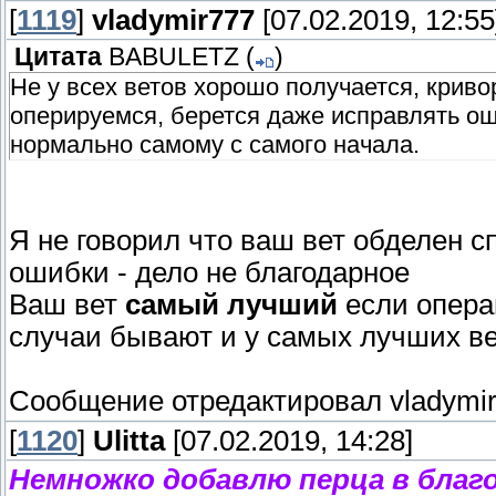
[
на боку безопаснее разлизанного шва по 
1119
]
vladymir777
[07.02.2019, 12:55
Цитата
BABULETZ
(
)
Не у всех ветов хорошо получается, кривор
оперируемся, берется даже исправлять ош
нормально самому с самого начала.
Я не говорил что ваш вет обделен 
ошибки - дело не благодарное
Ваш вет
самый
лучший
если опера
случаи бывают и у самых лучших вет
Сообщение отредактировал
vladymi
[
1120
]
Ulitta
[07.02.2019, 14:28]
Немножко добавлю перца в благо