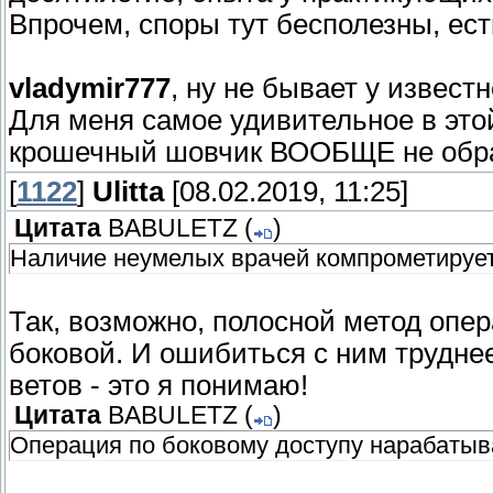
Впрочем, споры тут бесполезны, ест
vladymir777
, ну не бывает у извест
Для меня самое удивительное в этой
крошечный шовчик ВООБЩЕ не обр
[
1122
]
Ulitta
[08.02.2019, 11:25]
Цитата
BABULETZ
(
)
Наличие неумелых врачей компрометирует 
Так, возможно, полосной метод опе
боковой. И ошибиться с ним труднее
ветов - это я понимаю!
Цитата
BABULETZ
(
)
Операция по боковому доступу нарабатыв