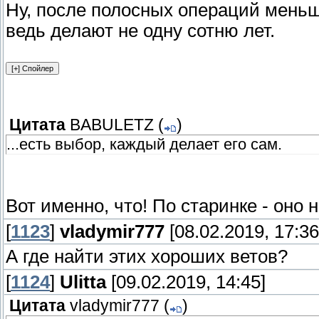
Ну, после полосных операций меньше
ведь делают не одну сотню лет.
Цитата
BABULETZ
(
)
...есть выбор, каждый делает его сам.
Вот именно, что! По старинке - оно
[
1123
]
vladymir777
[08.02.2019, 17:36
А где найти этих хороших ветов?
[
1124
]
Ulitta
[09.02.2019, 14:45]
Цитата
vladymir777
(
)