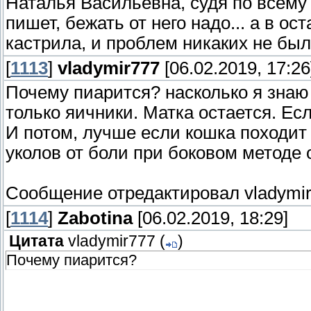
Наталья Васильевна, судя по всему 
пишет, бежать от него надо... а в о
кастрила, и проблем никаких не было
[
1113
]
vladymir777
[06.02.2019, 17:26
Почему пиарится? насколько я знаю 
только яичники. Матка остается. Есл
И потом, лучше если кошка походит
уколов от боли при боковом методе
Сообщение отредактировал
vladymi
[
1114
]
Zabotina
[06.02.2019, 18:29]
Цитата
vladymir777
(
)
Почему пиарится?