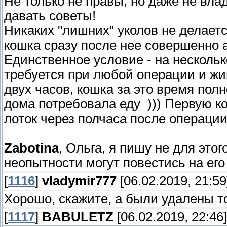
Не только не правы, но даже не вла
давать советы!
Никаких "лишних" уколов не делаетс
кошка сразу после нее совершенно ад
Единственное условие - на нескольк
требуется при любой операции и жи
двух часов, кошка за это время по
дома потребовала еду ))) Первую ко
лоток через полчаса после операции
Zabotina
, Ольга, я пишу не для этог
неопытности могут повестись на его 
[
1116
]
vladymir777
[06.02.2019, 21:59
Хорошо, скажите, а были удалены т
[
1117
]
BABULETZ
[06.02.2019, 22:46]