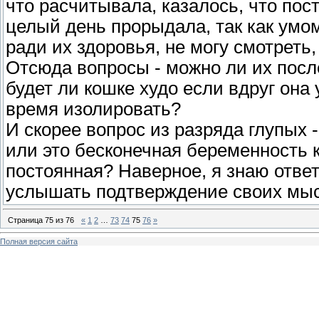
что расчитывала, казалось, что пос
целый день прорыдала, так как умом
ради их здоровья, не могу смотреть,
Отсюда вопросы - можно ли их посл
будет ли кошке худо если вдруг она
время изолировать?
И скорее вопрос из разряда глупых 
или это бесконечная беременность 
постоянная? Наверное, я знаю ответ
услышать подтверждение своих мыс
Страница
75
из
76
«
1
2
…
73
74
75
76
»
Полная версия сайта