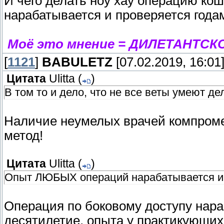
И чего делать ноу хау операцию к
нарабатывается и проверяется года
Моё это мнение = ДИЛЕТАНТСК
[
1121
]
BABULETZ
[07.02.2019, 16:01
Цитата
Ulitta
(
)
В том то и дело, что не все веты умеют
Наличие неумелых врачей компромет
метод!
Цитата
Ulitta
(
)
Опыт ЛЮБЫХ операций нарабатывается и 
Операция по боковому доступу нара
десятилетие, опыта у практикующих 