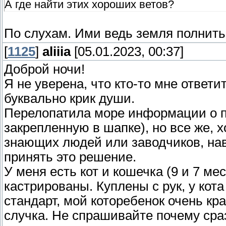
А где найти этих хороших ветов?
По слухам. Ими ведь земля полни
[
1125
]
aliiia
[05.01.2023, 00:37]
Доброй ночи!
Я не уверена, что кто-то мне ответи
буквально крик души.
Перелопатила море информации о п
закрепленную в шапке), но все же, 
знающих людей или заводчиков, нав
принять это решение.
У меня есть кот и кошечка (9 и 7 ме
кастрированы. Куплены с рук, у ко
стандарт, мой которебенок очень кр
случка. Не спрашивайте почему сраз