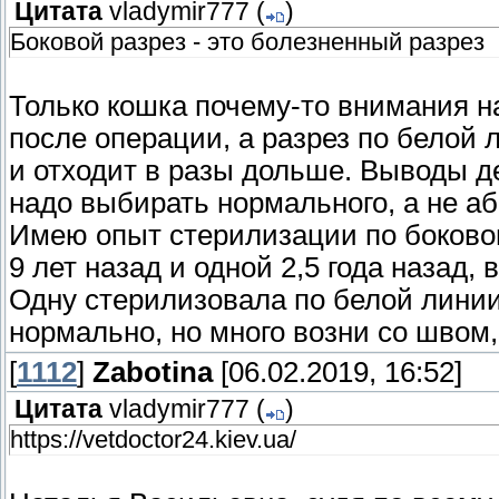
Цитата
vladymir777
(
)
Боковой разрез - это болезненный разрез
Только кошка почему-то внимания на
после операции, а разрез по белой 
и отходит в разы дольше. Выводы де
надо выбирать нормального, а не аб
Имею опыт стерилизации по боковом
9 лет назад и одной 2,5 года назад,
Одну стерилизовала по белой линии
нормально, но много возни со швом,
[
1112
]
Zabotina
[06.02.2019, 16:52]
Цитата
vladymir777
(
)
https://vetdoctor24.kiev.ua/