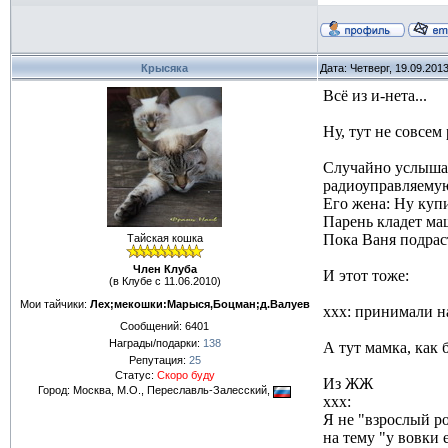
Крысяка
Дата: Четверг, 19.09.201
Всё из и-нета...
Ну, тут не совсем
Случайно услышал
радиоуправляемую
Его жена: Ну купи
Парень кладет маш
Пока Ваня подраст
Тайская кошка
Член Клуба
И этот тоже:
(в Клубе с 11.06.2010)
Мои тайчики:
Лех;мекошки:Марыся,Боцман;д.Валуев
ххх: принимали на
Сообщений:
6401
Награды/подарки:
138
А тут мамка, как 
Репутация:
25
Статус:
Скоро буду
Из ЖЖ
Город: Москва, М.О., Переславль-Залесский,
xxx:
Я не "взрослый р
на тему "у вовки 