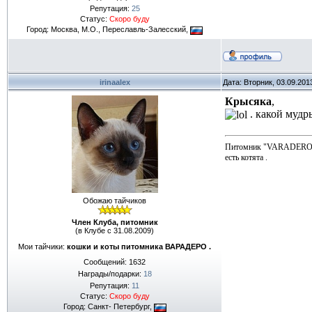
Репутация:
25
Статус:
Скоро буду
Город: Москва, М.О., Переславль-Залесский,
irinaalex
Дата: Вторник, 03.09.201
Крысяка
,
. какой мудры
Питомник "VARADERO
есть котята .
Обожаю тайчиков
Член Клуба, питомник
(в Клубе с 31.08.2009)
Мои тайчики:
кошки и коты питомника ВАРАДЕРО .
Сообщений:
1632
Награды/подарки:
18
Репутация:
11
Статус:
Скоро буду
Город: Санкт- Петербург,