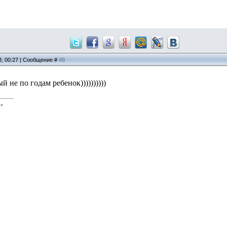
3, 00:27 | Сообщение #
49
й не по годам ребенок))))))))))
"