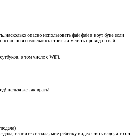
ь..насколько опасно использовать фай фай в ноут буке если
опасное но я сомневаюсь стоит ли менять провод на вай
тбуков, в том числе с WiFi.
д! нельзя же так врать!
людала)
дала, начните сначала, мне ребенку видео снять надо, а то он