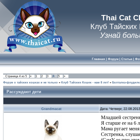
Thai Cat C
Клуб Тайских
Узнай боль
Главная
|
Форум
|
Статьи
|
Фо
4
Страница
4
из
5
«
1
2
3
5
»
Форум о тайских кошках и не только
»
Клуб Тайских Кошек - нам 8 лет!
»
Болталка-флудилк
Рассуждают дети
Grandmacat
Дата: Четверг, 22.08.201
Младшей сестренк
Я старше ее на 6 л
Мама ругает меня 
Сестренка, слушая
(СамУ ее при этом