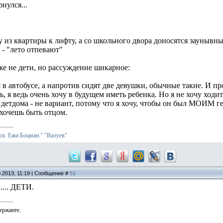
нулся...
 из квартиры к лифту, а со школьного двора доносятся заунывны
 - "лето отпевают"
же не дети, но рассуждение шикарное:
я в автобусе, а напротив сидят две девушки, обычные такие. И пр
, я ведь очень хочу в будущем иметь ребенка. Но я не хочу ходит
з детдома - не вариант, потому что я хочу, чтобы он был МОИМ 
 хочешь быть отцом.
я. Ежи Боцман."
"Валуев"
0.2013, 11:19 | Сообщение #
51
.... ДЕТИ.
ержанте.