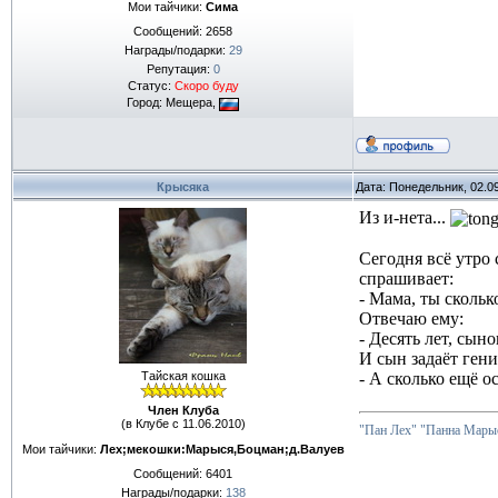
Мои тайчики:
Сима
Сообщений:
2658
Награды/подарки:
29
Репутация:
0
Статус:
Скоро буду
Город: Мещера,
Крысяка
Дата: Понедельник, 02.0
Из и-нета...
Сегодня всё утро
спрашивает:
- Мама, ты сколь
Отвечаю ему:
- Десять лет, сыно
И сын задаёт ген
Тайская кошка
- А сколько ещё о
Член Клуба
(в Клубе с 11.06.2010)
"Пан Лех"
"Панна Марыс
Мои тайчики:
Лех;мекошки:Марыся,Боцман;д.Валуев
Сообщений:
6401
Награды/подарки:
138