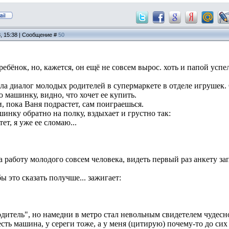
3, 15:38 | Сообщение #
50
 ребёнок, но, кажется, он ещё не совсем вырос. хоть и папой успел
а диалог молодых родителей в супермаркете в отделе игрушек. 
 машинку, видно, что хочет ее купить.
, пока Ваня подрастет, сам поиграешься.
инку обратно на полку, вздыхает и грустно так:
ет, я уже ее сломаю...
 работу молодого совсем человека, видеть первый раз анкету за
бы это сказать получше... зажигает:
одитель", но намедни в метро стал невольным свидетелем чудес
есть машина, у сереги тоже, а у меня (цитирую) почему-то до сих