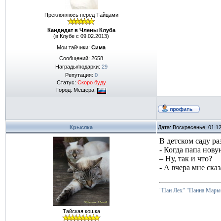
Преклоняюсь перед Тайцами
Кандидат в Члены Клуба
(в Клубе с 09.02.2013)
Мои тайчики:
Сима
Сообщений:
2658
Награды/подарки:
29
Репутация:
0
Статус:
Скоро буду
Город: Мещера,
Крысяка
Дата: Воскресенье, 01.1
В детском саду ра
- Когда папа нов
– Ну, так и что?
- А вчера мне ска
"Пан Лех"
"Панна Марыс
Тайская кошка