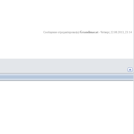
Grandmacat
Сообщение отредактировал(а)
-
Четверг, 22.08.2013, 23:14