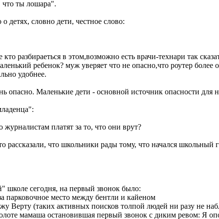
 что ты лошара".
о о детях, словно дети, честное слово:
кто разбираеться в этом,возможно есть врачи-технари так сказат
аленький ребенок? муж уверяет что не опасно,что роутер более 
ально удобнее.
 опасно. Маленькие дети - основной источник опасности для ноу
младенца":
о журналистам платят за то, что они врут?
то рассказали, что школьники рады тому, что начался школьный го
" школе сегодня, на первый звонок было:
 за парковочное место между бентли и кайеном
ужу Верту (таких активных поисков толпой людей ни разу не наб
олоте мамаша остановившая первый звонок с диким ревом: Я опоз