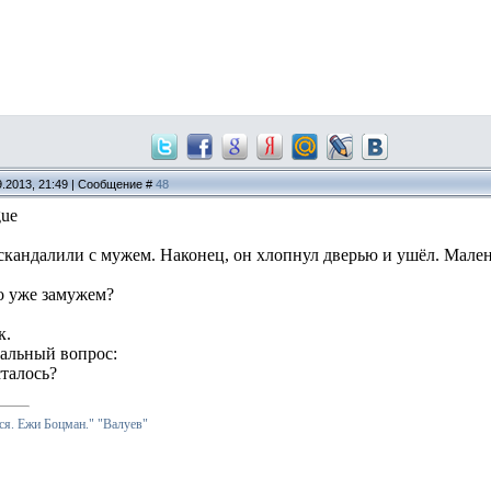
9.2013, 21:49 | Сообщение #
48
 скандалили с мужем. Наконец, он хлопнул дверью и ушёл. Мал
ко уже замужем?
к.
иальный вопрос:
сталось?
я. Ежи Боцман."
"Валуев"