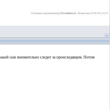
Grandmacat
Сообщение отредактировал(а)
-
Воскресенье, 01.09.2013, 22:53
енький сын внимательно следит за происходящим. Потом