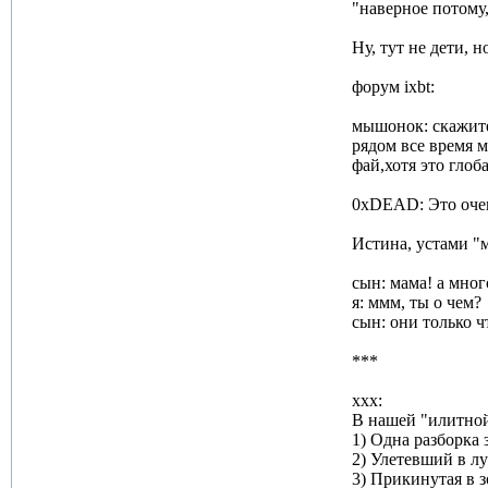
"наверное потому,
Ну, тут не дети, н
форум ixbt:
мышонок: скажите 
рядом все время м
фай,хотя это глоб
0xDEAD: Это очень
Истина, устами "
сын: мама! а мног
я: ммм, ты о чем?
сын: они только ч
***
xxx:
В нашей "илитной
1) Одна разборка
2) Улетевший в л
3) Прикинутая в з