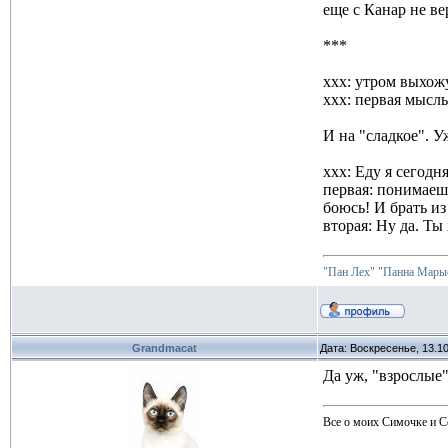
еще с Канар не вер
***
xxx: утром выхожу
xxx: первая мысль
И на "сладкое". У
xxx: Еду я сегодн
первая: понимаешь
боюсь! И брать и
вторая: Ну да. Ты
"Пан Лех"
"Панна Марыс
Grandmacat
Дата: Воскресенье, 13.1
Да уж, "взрослые"
Все о моих Симочке и С