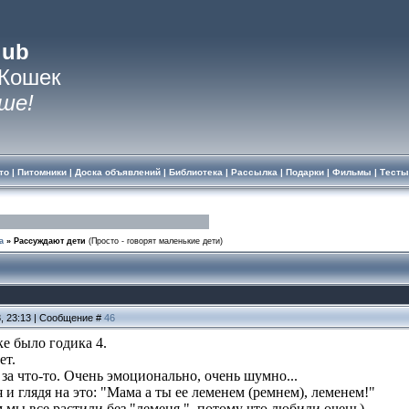
lub
 Кошек
ше!
то
|
Питомники
|
Доска объявлений
|
Библиотека
|
Рассылка
|
Подарки
|
Фильмы
|
Тесты
а
»
Рассуждают дети
(Просто - говорят маленькие дети)
3, 23:13 | Сообщение #
46
е было годика 4.
ет.
за что-то. Очень эмоционально, очень шумно...
 и глядя на это: "Мама а ты ее леменем (ремнем), леменем!"
 мы все растили без "леменя ", потому что любили очень).