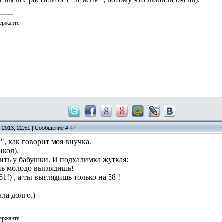
ержанте.
9.2013, 22:51 | Сообщение #
47
", как говорит моя внучка.
икол).
ить у бабушки. И подхалимка жуткая:
ень молодо выглядишь!
(61!) , а ты выглядишь только на 58 !
ала долго.)
ержанте.