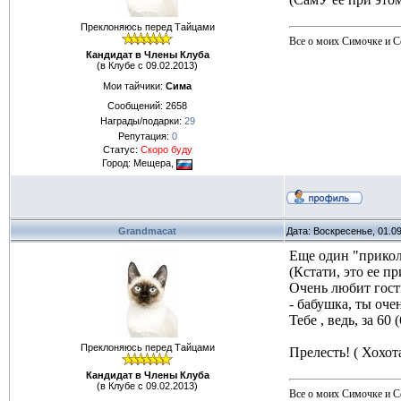
Преклоняюсь перед Тайцами
Все о моих Симочке и С
Кандидат в Члены Клуба
(в Клубе с 09.02.2013)
Мои тайчики:
Сима
Сообщений:
2658
Награды/подарки:
29
Репутация:
0
Статус:
Скоро буду
Город: Мещера,
Grandmacat
Дата: Воскресенье, 01.0
Еще один "прикол
(Кстати, это ее пр
Очень любит гост
- бабушка, ты оч
Тебе , ведь, за 60 
Преклоняюсь перед Тайцами
Прелесть! ( Хохот
Кандидат в Члены Клуба
(в Клубе с 09.02.2013)
Все о моих Симочке и С