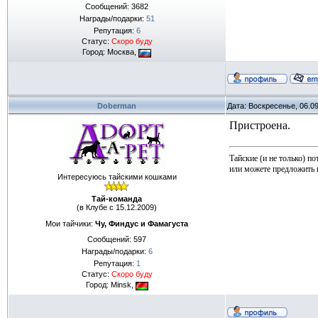
Сообщений:
3682
Награды/подарки:
51
Репутация:
6
Статус:
Скоро буду
Город: Москва,
Doberman
Дата: Воскресенье, 06.0
Пристроена.
Тайские (и не только) п
или можете предложить 
Интересуюсь тайскими кошками
Тай-команда
(в Клубе с 15.12.2009)
Мои тайчики:
Чу, Финдус и Фамагуста
Сообщений:
597
Награды/подарки:
6
Репутация:
1
Статус:
Скоро буду
Город: Minsk,