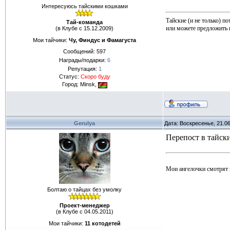
Интересуюсь тайскими кошками
Тайские (и не только) п
Тай-команда
или можете предложить 
(в Клубе с 15.12.2009)
Мои тайчики:
Чу, Финдус и Фамагуста
Сообщений:
597
Награды/подарки:
6
Репутация:
1
Статус:
Скоро буду
Город: Minsk,
Gerulya
Дата: Воскресенье, 21.0
Перепост в тайск
Мои ангелочки смотрят 
Болтаю о тайцах без умолку
Проект-менеджер
(в Клубе с 04.05.2011)
Мои тайчики:
11 котодетей