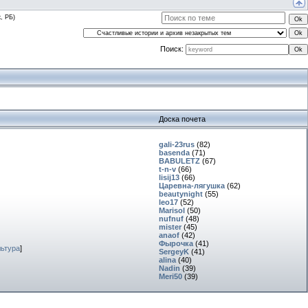
, РБ)
Поиск:
Доска почета
gali-23rus
(82)
basenda
(71)
BABULETZ
(67)
t-n-v
(66)
lisij13
(66)
Царевна-лягушка
(62)
beautynight
(55)
leo17
(52)
Marisol
(50)
nufnuf
(48)
mister
(45)
anaof
(42)
Фырочка
(41)
льтура
]
SergeyK
(41)
alina
(40)
Nadin
(39)
Meri50
(39)