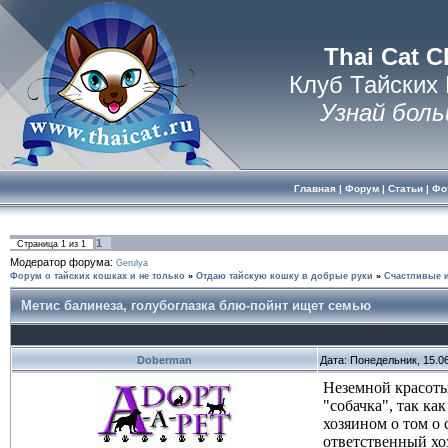
Thai Cat C
Клуб Тайских
Узнай боль
Главная
|
Форум
|
Статьи
|
Фо
1
Страница
1
из
1
Модератор форума:
Gerulya
Форум о тайских кошках и не только
»
Отдаю тайскую кошку в добрые руки
»
Счастливые и
Метис балинеза, голубоглазка блю-пойнт ищет семью
Doberman
Дата: Понедельник, 15.0
Неземной красоты
"собачка", так ка
хозяином о том о 
ответственный хоз