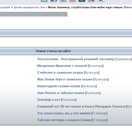
стории и архив незакрытых тем
»
Метис балинеза, голубоглазка блю-пойнт ищет семью
(Минск
Новые статьи на сайте
Токсоплазма - бесстрашный кошачий пассажир
[
Здоровье
]
Магдалена Фраковяк с кошкой
[
Культура
]
Стейнлен и сиамские кошки
[
Культура
]
Жак Леман Нам и сиамские кошки
[
Культура
]
Новогодняя съемка кошек
[
Культура
]
Эми Ленокс и тайские кошки
[
Культура
]
Элизбар и кот
[
Культура
]
Сиамский кот 30 лет попал в Книгу Рекордов Гиннеса
[
Ку
Это наша кошка, мы у нее живем
[
О породе
]
Тайская легенда о кошках Сиама
[
О породе
]