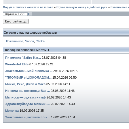
Форум о тайских кошках и не только
»
Отдаю тайскую кошку в добрые руки
»
Счастливые и
1
Страница
1
из
1
Сегодня у нас на форуме побывали
Кожевников
,
Sanna
,
Olinka
Последние обновленные темы
Питомник "Safiro Kat...
23.07.2026 04:38
Wonderful Elite
07.07.2026 19:21
Знакомьтесь, мой любимка ...
29.05.2026 15:15
"ПЛОМБИР с ШОКОЛАДОМ...
15.04.2026 06:50
Микки, Рекс, Джек и Маса
05.03.2026 14:11
Но если вы котенок,и Вас ...
03.03.2026 11:46
Мелисса — одна из нимф
26.02.2026 14:43
Здравствуйте,это Максик.....
26.02.2026 14:43
Монечка
19.02.2026 17:35
Знакомьтесь, котёнка по и...
19.02.2026 17:34