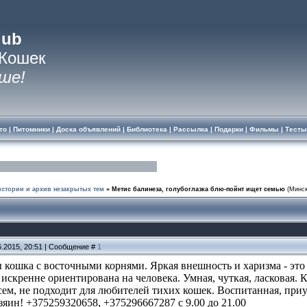
lub
 Кошек
ше!
то
|
Питомники
|
Доска объявлений
|
Библиотека
|
Рассылка
|
Подарки
|
Фильмы
|
Тесты
стории и архив незакрытых тем
»
Метис балинеза, голубоглазка блю-пойнт ищет семью
(Минск
6.2015, 20:51 | Сообщение #
1
 кошка с восточными корнями. Яркая внешность и харизма - это 
к искренне ориентирована на человека. Умная, чуткая, ласковая. 
сем, не подходит для любителей тихих кошек. Воспитанная, приу
яин! +375259320658, +375296667287 с 9.00 до 21.00