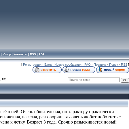
|
Юмор
|
Контакты
|
RSS
|
PDA
[
Регистрация
·
Вход
·
Новые сообщения
·
FAQ
·
Правила
·
Поиск
·
RSS
]
, РБ)
всё о ней. Очень общительная, по характеру практически
Контактная, веселая, разговорчивая - очень любит поболтать с
чена к лотку. Возраст 3 года. Срочно разыскивается новый