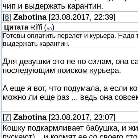
чип и выдержать карантин.
[
6
]
Zabotina
[23.08.2017, 22:39]
Цитата
Riffi
(
)
Готовы оплатить перелет и курьера. Надо 
выдержать карантин.
Для девушки это не по силам, она са
последующим поиском курьера.
А еще я вот, что подумала, а если к
можно ли еще раз ... ведь она совсе
[
7
]
Zabotina
[23.08.2017, 23:07]
Кошку подкармливает бабушка, и жив
пускают)... и кормят ее со своего сто