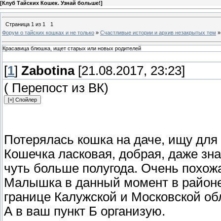
[
Клуб Тайских Кошек. Узнай больше!
]
Страница
1
из
1
1
Форум о тайских кошках и не только
»
Счастливые истории и архив незакрытых тем
»
Красавица блюшка, ищет старых или новых родителей
[
1
]
Zabotina
[21.08.2017, 23:23]
( Перепост из ВК)
Потерялась кошка на даче, ищу для
Кошечка ласковая, добрая, даже зна
чуть больше полугода. Очень похожа
Малышка в данный момент в районе 
границе Калужской и Московской об
А в ваш пункт Б организую.