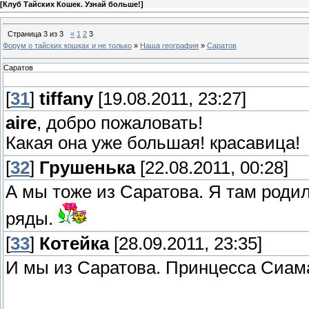
[
Клуб Тайских Кошек. Узнай больше!
]
Страница
3
из
3
«
1
2
3
Форум о тайских кошках и не только
»
Наша география
»
Саратов
Саратов
[
31
]
tiffany
[19.08.2011, 23:27]
aire
, добро пожаловать!
Какая она уже большая! красавица!
[
32
]
Грушенька
[22.08.2011, 00:28]
А мы тоже из Саратова. Я там родил
ряды.
[
33
]
Котейка
[28.09.2011, 23:35]
И мы из Саратова. Принцесса Сиама