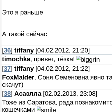
Это я раньше
А такой сейчас
[
36
]
tiffany
[04.02.2012, 21:20]
timochka
, привет, тёзка!
[
37
]
tiffany
[04.02.2012, 21:22]
FoxMalder
, Соня Семеновна явно та
скачут)
[
38
]
Асаэлла
[02.02.2013, 23:08]
Тоже из Саратова, рада познакоми
кошечками