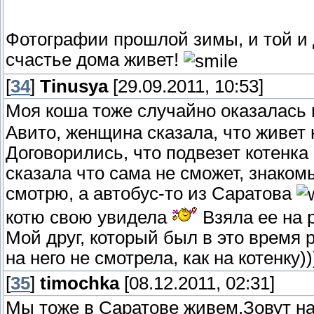
Фотографии прошлой зимы, и той и д
счастье дома живет!
[
34
]
Tinusya
[29.09.2011, 10:53]
Моя коша тоже случайно оказалась
Авито, женщина сказала, что живет 
Договорились, что подвезет котенка
сказала что сама не сможет, знаком
смотрю, а автобус-то из Саратова
котю свою увидела
Взяла ее на р
Мой друг, который был в это время 
на него не смотрела, как на котенку))
[
35
]
timochka
[08.12.2011, 02:31]
Мы тоже в Саратове живем.Зовут на