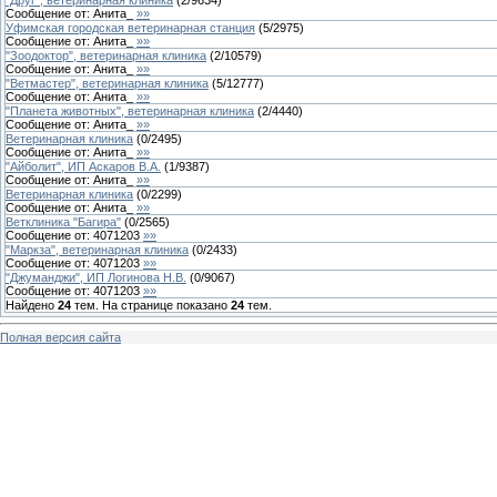
Сообщение от:
Анита_
»»
Уфимская городская ветеринарная станция
(
5
/
2975
)
Сообщение от:
Анита_
»»
"Зоодоктор", ветеринарная клиника
(
2
/
10579
)
Сообщение от:
Анита_
»»
"Ветмастер", ветеринарная клиника
(
5
/
12777
)
Сообщение от:
Анита_
»»
"Планета животных", ветеринарная клиника
(
2
/
4440
)
Сообщение от:
Анита_
»»
Ветеринарная клиника
(
0
/
2495
)
Сообщение от:
Анита_
»»
"Айболит", ИП Аскаров В.А.
(
1
/
9387
)
Сообщение от:
Анита_
»»
Ветеринарная клиника
(
0
/
2299
)
Сообщение от:
Анита_
»»
Ветклиника "Багира"
(
0
/
2565
)
Сообщение от:
4071203
»»
"Маркза", ветеринарная клиника
(
0
/
2433
)
Сообщение от:
4071203
»»
"Джуманджи", ИП Логинова Н.В.
(
0
/
9067
)
Сообщение от:
4071203
»»
Найдено
24
тем. На странице показано
24
тем.
Полная версия сайта