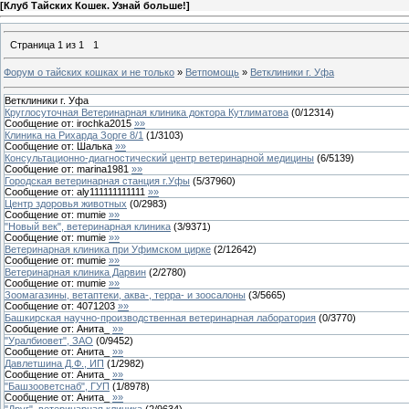
[
Клуб Тайских Кошек. Узнай больше!
]
Страница
1
из
1
1
Форум о тайских кошках и не только
»
Ветпомощь
»
Ветклиники г. Уфа
Ветклиники г. Уфа
Круглосуточная Ветеринарная клиника доктора Кутлиматова
(
0
/
12314
)
Сообщение от:
irochka2015
»»
Клиника на Рихарда Зорге 8/1
(
1
/
3103
)
Сообщение от:
Шалька
»»
Консультационно-диагностический центр ветеринарной медицины
(
6
/
5139
)
Сообщение от:
marina1981
»»
Городская ветеринарная станция г.Уфы
(
5
/
37960
)
Сообщение от:
aly111111111111
»»
Центр здоровья животных
(
0
/
2983
)
Сообщение от:
mumie
»»
"Новый век", ветеринарная клиника
(
3
/
9371
)
Сообщение от:
mumie
»»
Ветеринарная клиника при Уфимском цирке
(
2
/
12642
)
Сообщение от:
mumie
»»
Ветеринарная клиника Дарвин
(
2
/
2780
)
Сообщение от:
mumie
»»
Зоомагазины, ветаптеки, аква-, терра- и зоосалоны
(
3
/
5665
)
Сообщение от:
4071203
»»
Башкирская научно-производственная ветеринарная лаборатория
(
0
/
3770
)
Сообщение от:
Анита_
»»
"Уралбиовет", ЗАО
(
0
/
9452
)
Сообщение от:
Анита_
»»
Давлетшина Д.Ф., ИП
(
1
/
2982
)
Сообщение от:
Анита_
»»
"Башзооветснаб", ГУП
(
1
/
8978
)
Сообщение от:
Анита_
»»
"Друг", ветеринарная клиника
(
2
/
9634
)