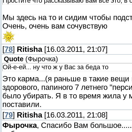
Простите что рассказываю вам все это, в 
Мы здесь на то и сидим чтобы подст
Очень, очень вам сочувствую
[
78
]
Ritisha
[16.03.2011, 21:07]
Quote
(
Фырочка
)
Ой-е-ей... ну что ж у Вас за беда то
Это карма...(я раньше в такие вещи
здорового, папиного 7 летнего "перси
было убирать. Я в то время жила у 
поставили.
[
79
]
Ritisha
[16.03.2011, 21:08]
Фырочка
, Спасибо Вам большое....