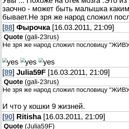
Увы ... Похоже на отёк мозга .Это из
заочно - может быть малышка каким
бывает.Не зря же народ сложил п
[
88
]
Фырочка
[16.03.2011, 21:09]
Quote
(
gali-23rus
)
Не зря же народ сложил пословицу "ЖИ
[
89
]
Julia59F
[16.03.2011, 21:09]
Quote
(
gali-23rus
)
Не зря же народ сложил пословицу "ЖИ
И что у кошки 9 жизней.
[
90
]
Ritisha
[16.03.2011, 21:09]
Quote
(
Julia59F
)