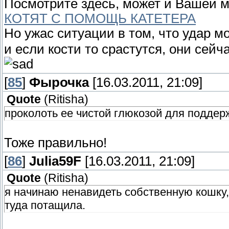
Посмотрите здесь, может и Вашей 
КОТЯТ С ПОМОЩЬ КАТЕТЕРА
Но ужас ситуации в том, что удар м
и если кости то срастутся, они сейча
[
85
]
Фырочка
[16.03.2011, 21:09]
Quote
(
Ritisha
)
проколоть ее чистой глюкозой для поддерж
Тоже правильно!
[
86
]
Julia59F
[16.03.2011, 21:09]
Quote
(
Ritisha
)
я начинаю ненавидеть собственную кошку, 
туда потащила.