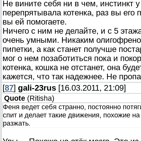
Не вините себя ни в чем, инстинкт у
перепрятывала котенка, раз вы его 
вы ей помогаете.
Ничего с ним не делайте, и с 5 эта
очень умными. Никаким олигофреном
пипетки, а как станет получше поста
мог о нем позаботиться пока и поко
котенка, кошка не отстанет, она буд
кажется, что так надежнее. Не про
[
87
]
gali-23rus
[16.03.2011, 21:09]
Quote
(
Ritisha
)
Феня ведет себя странно, постоянно потяг
спит и делает такие движения, похожие на 
разжать.