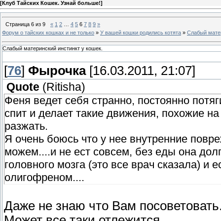
[
Клуб Тайских Кошек. Узнай больше!
]
Страница
6
из
9
«
1
2
…
4
5
6
7
8
9
»
Форум о тайских кошках и не только
»
У вашей кошки родились котята
»
Слабый матер
Слабый материнский инстинкт у кошек.
[
76
]
Фырочка
[16.03.2011, 21:07]
Quote
(
Ritisha
)
Феня ведет себя странно, постоянно потяг
спит и делает такие движения, похожие на 
разжать.
Я очень боюсь что у нее внутренние повре
можем....и не ест совсем, без еды она до
головного мозга (это все врач сказала) и 
олигофреном....
Даже не знаю что Вам посоветовать..
Может все таки отлежится...