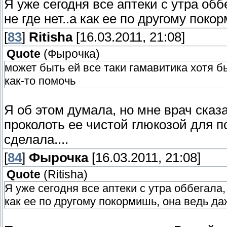
Я уже сегодня все аптеки с утра обб
не где нет..а как ее по другому поко
[
83
]
Ritisha
[16.03.2011, 21:08]
Quote
(
Фырочка
)
может быть ей все таки гамавитика хотя бы
как-то помочь
Я об этом думала, но мне врач сказа
проколоть ее чистой глюкозой для 
сделала....
[
84
]
Фырочка
[16.03.2011, 21:08]
Quote
(
Ritisha
)
Я уже сегодня все аптеки с утра оббегала, 
как ее по другому покормишь, она ведь даж