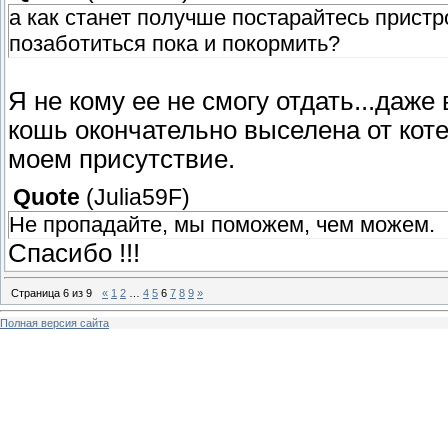
а как станет получше постарайтесь пристро
позаботиться пока и покормить?
Я не кому ее не смогу отдать...даже
кошь окончательно выселена от коте
моем присутствие.
Quote
(
Julia59F
)
Не пропадайте, мы поможем, чем можем.
Спасибо !!!
Страница
6
из
9
«
1
2
…
4
5
6
7
8
9
»
Полная версия сайта