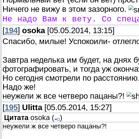
Ничего не вижу в этом зазорного.
Не надо Вам к вету. Со спец
[
194
]
osoka
[05.05.2014, 13:15]
Спасибо, милые! Успокоили- отлегл
Завтра неделька им будет, на днях 
фотографировать, и тогда уж оконча
Но сегодня смотрели по расстоянию.
Надо же!
неужели ж все четверо пацаны?!
[
195
]
Ulitta
[05.05.2014, 15:27]
Цитата
osoka
(
)
неужели ж все четверо пацаны?!