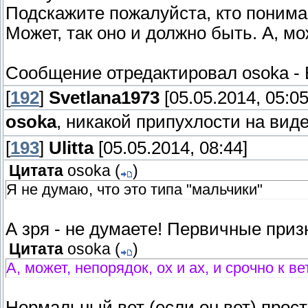
Подскажите пожалуйста, кто понимае
Может, так оно и должно быть. А, може
Сообщение отредактировал
osoka
-
[
192
]
Svetlana1973
[05.05.2014, 05:05
osoka
, никакой припухлости на вид
[
193
]
Ulitta
[05.05.2014, 08:44]
Цитата
osoka
(
)
Я не думаю, что это типа "мальчики"
А зря - не думаете! Первичные при
Цитата
osoka
(
)
А, может, непорядок, ох и ах, и срочно к вет
Нормальный вет (если он вет) прос