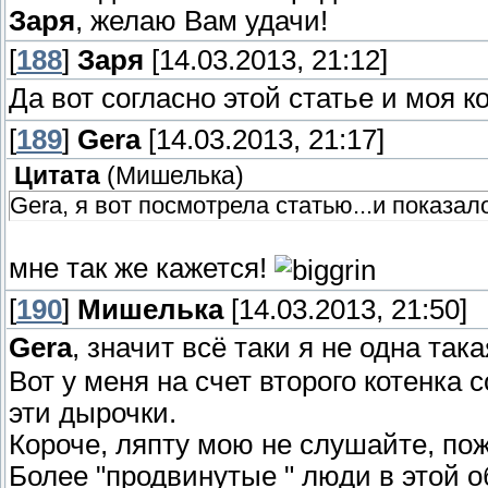
Заря
, желаю Вам удачи!
[
188
]
Заря
[14.03.2013, 21:12]
Да вот согласно этой статье и моя 
[
189
]
Gera
[14.03.2013, 21:17]
Цитата
(
Мишелька
)
Gera, я вот посмотрела статью...и показало
мне так же кажется!
[
190
]
Мишелька
[14.03.2013, 21:50]
Gera
, значит всё таки я не одна так
Вот у меня на счет второго котенка с
эти дырочки.
Короче, ляпту мою не слушайте, по
Более "продвинутые " люди в этой о