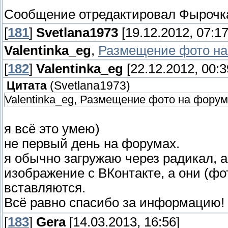
Сообщение отредактировал
Фырочк
[
181
]
Svetlana1973
[19.12.2012, 07:17
Valentinka_eg
,
Размещение фото на 
[
182
]
Valentinka_eg
[22.12.2012, 00:3
Цитата
(
Svetlana1973
)
Valentinka_eg, Размещение фото на форуме
я всё это умею)
не первый день на форумах.
я обычно загружаю через радикал, а
изображение с ВКонтакте, а они (фот
вставляются.
Всё равно спасибо за информацию!
[
183
]
Gera
[14.03.2013, 16:56]