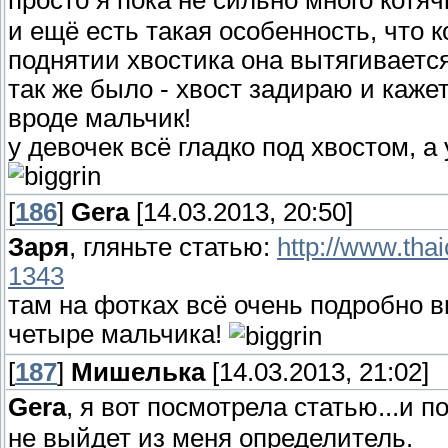
и ещё есть такая особенность, что 
поднятии хвостика она вытягивается
так же было - хвост задираю и кажет
вроде мальчик!
у девочек всё гладко под хвостом, а
[
186
]
Gera
[14.03.2013, 20:50]
Заря
, гляньте статью:
http://www.tha
1343
там на фотках всё очень подробно ви
четыре мальчика!
[
187
]
Мишелька
[14.03.2013, 21:02]
Gera
, я вот посмотрела статью...и п
не выйдет из меня определитель.