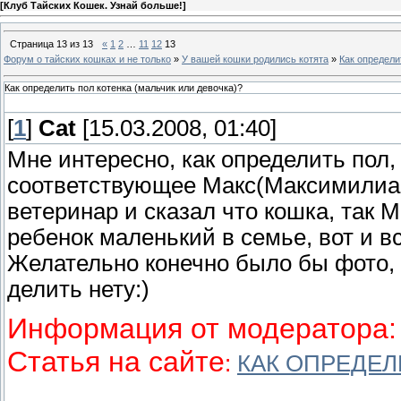
[
Клуб Тайских Кошек. Узнай больше!
]
Страница
13
из
13
«
1
2
…
11
12
13
Форум о тайских кошках и не только
»
У вашей кошки родились котята
»
Как определи
Как определить пол котенка (мальчик или девочка)?
[
1
]
Cat
[15.03.2008, 01:40]
Мне интересно, как определить пол, 
соответствующее Макс(Максимилиан)
ветеринар и сказал что кошка, так 
ребенок маленький в семье, вот и в
Желательно конечно было бы фото, а
делить нету:)
Информация от модератора:
Статья на сайте
:
КАК ОПРЕДЕЛ