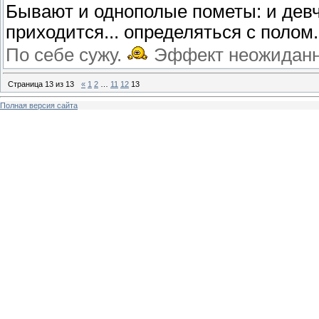
Бывают и однополые пометы: и дев
приходится... определяться с полом.
По себе сужу.
Эффект неожиданно
Страница
13
из
13
«
1
2
…
11
12
13
Полная версия сайта