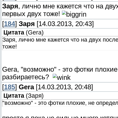
Заря
, лично мне кажется что на дв
первых двух тоже!
[
184
]
Заря
[14.03.2013, 20:43]
Цитата
(
Gera
)
Заря, лично мне кажется что на двух посл
тоже!
Gera, "возможно" - это фотки плохи
разбираетесь?
[
185
]
Gera
[14.03.2013, 20:48]
Цитата
(
Заря
)
"возможно" - это фотки плохие, не опред
просто я пока не сильно много котя