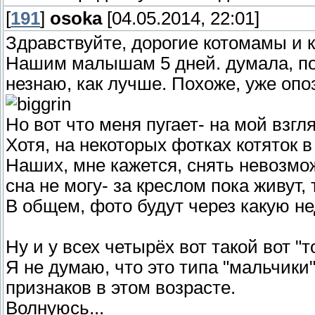
[
191
]
osoka
[04.05.2014, 22:01]
Здравствуйте, дорогие котомамы и 
Нашим малышам 5 дней. думала, пол
незнаю, как лучше. Похоже, уже опо
Но вот что меня пугает- на мой взг
Хотя, на некоторых фотках котяток 
Наших, мне кажется, снять невозмож
сна не могу- за креслом пока живут,
В общем, фото будут через какую нед
Ну и у всех четырёх вот такой вот "т
Я не думаю, что это типа "мальчики
признаков в этом возрасте.
Волнуюсь...