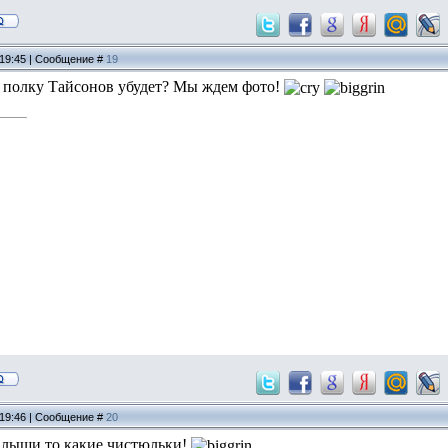
 19:45 | Сообщение #
19
в полку Тайсонов убудет? Мы ждем фото!
 19:46 | Сообщение #
20
малыши то какие чистюльки!