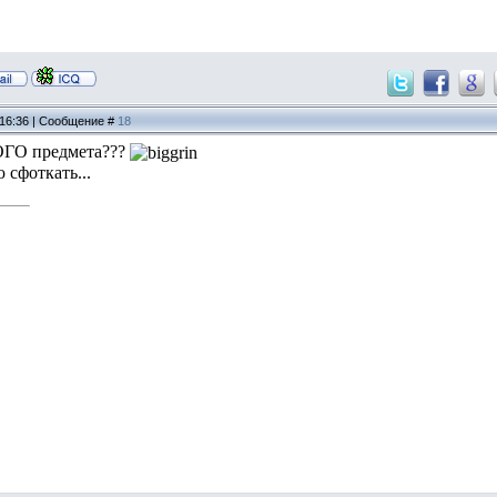
 16:36 | Сообщение #
18
ОГО предмета???
 сфоткать...