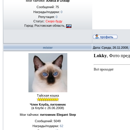
Мои тайчики:
Алиса и Оскар
Сообщений:
75
Награды/подарки:
0
Репутация:
0
Статус:
Скоро буду
Город: Ростовская область,
mister
Дата: Среда, 26.11.2008,
Lokky
, Фото пре
Всё проходит
Тайская кошка
Член Клуба, питомник
(в Клубе с 26.06.2008)
Мои тайчики:
питомник Elegant Step
Сообщений:
5049
Награды/подарки:
62