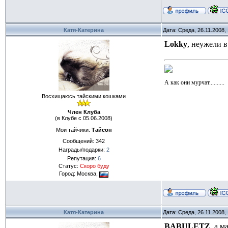
Катя-Катерина
Дата: Среда, 26.11.2008,
Lokky
, неужели 
А как они мурчат..........
Восхищаюсь тайскими кошками
Член Клуба
(в Клубе с 05.06.2008)
Мои тайчики:
Тайсон
Сообщений:
342
Награды/подарки:
2
Репутация:
6
Статус:
Скоро буду
Город: Москва,
Катя-Катерина
Дата: Среда, 26.11.2008,
BABULETZ
, а 