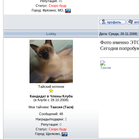
Репутация:
45
Статус:
Скоро буду
Город: Фрязино, МО,
Lokky
Дата: Среда, 26.11.2008,
Фото именно ЭТ
Сегодня попробую
Таисия
Тайский котенок
Кандидат в Члены Клуба
(в Клубе с 28.10.2008)
Мои тайчики:
Таисия (Тася)
Сообщений:
48
Награды/подарки:
2
Репутация:
0
Статус:
Скоро буду
Город: Щелково,