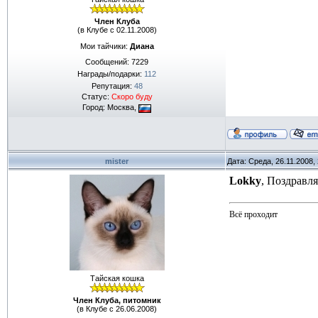
Член Клуба
(в Клубе с 02.11.2008)
Мои тайчики:
Диана
Сообщений:
7229
Награды/подарки:
112
Репутация:
48
Статус:
Скоро буду
Город: Москва,
mister
Дата: Среда, 26.11.2008,
Lokky
, Поздравля
Всё проходит
Тайская кошка
Член Клуба, питомник
(в Клубе с 26.06.2008)