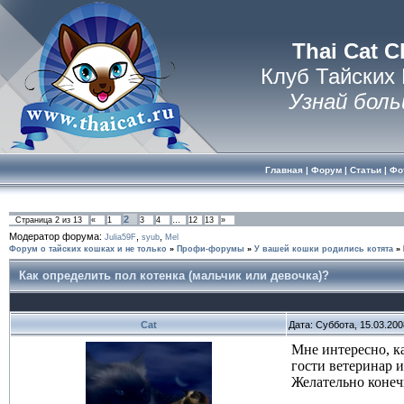
Thai Cat C
Клуб Тайских
Узнай боль
Главная
|
Форум
|
Статьи
|
Фо
2
Страница
2
из
13
«
1
3
4
…
12
13
»
Модератор форума:
,
,
Julia59F
syub
Mel
Форум о тайских кошках и не только
»
Профи-форумы
»
У вашей кошки родились котята
»
Как определить пол котенка (мальчик или девочка)?
Cat
Дата: Суббота, 15.03.20
Мне интересно, ка
гости ветеринар и
Желательно конечн