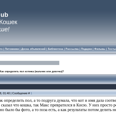
lub
 Кошек
ше!
то
|
Питомники
|
Доска объявлений
|
Библиотека
|
Рассылка
|
Подарки
|
Фильмы
|
Тесты
Как определить пол котенка (мальчик или девочка)?
08, 01:40 | Сообщение #
1
к определить пол, а то подруга думала, что кот и имя дала соо
 сказал что кошка, так Макс превратился в Кисю. У них просто р
о было бы фото, а то поза есть, а как результаты потом делить не