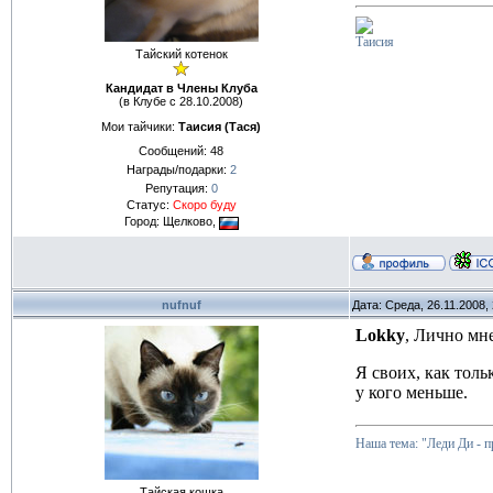
Таисия
Тайский котенок
Кандидат в Члены Клуба
(в Клубе с 28.10.2008)
Мои тайчики:
Таисия (Тася)
Сообщений:
48
Награды/подарки:
2
Репутация:
0
Статус:
Скоро буду
Город: Щелково,
nufnuf
Дата: Среда, 26.11.2008,
Lokky
, Лично мне
Я своих, как толь
у кого меньше.
Наша тема: "Леди Ди - 
Тайская кошка