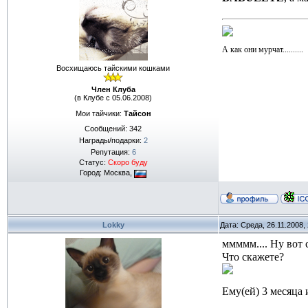
А как они мурчат..........
Восхищаюсь тайскими кошками
Член Клуба
(в Клубе с 05.06.2008)
Мои тайчики:
Тайсон
Сообщений:
342
Награды/подарки:
2
Репутация:
6
Статус:
Скоро буду
Город: Москва,
Lokky
Дата: Среда, 26.11.2008,
ммммм.... Ну вот
Что скажете?
Ему(ей) 3 месяца 