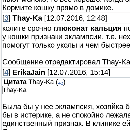
Кормите кошку прямо в домике.
[
3
]
Thay-Ka
[12.07.2016, 12:48]
колите срочно
глюконат кальция
по
у кошки признаки эклампсии, т.е. нех
помогут только уколы и чем быстрее
Сообщение отредактировал
Thay-K
[
4
]
ErikaJain
[12.07.2016, 15:14]
Цитата
Thay-Ka
(
)
Thay-Ka
Была бы у нее эклампсия, хозяйка б
бы в истерике, а не спокойно лежала
единственный признак. В клинике ей