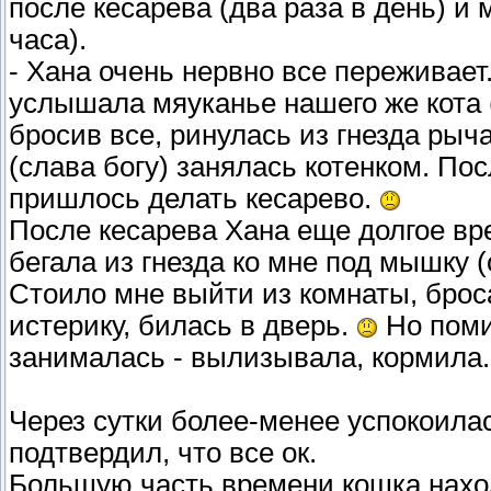
после кесарева (два раза в день) и 
часа).
- Хана очень нервно все переживае
услышала мяуканье нашего же кота (
бросив все, ринулась из гнезда рыч
(слава богу) занялась котенком. Пос
пришлось делать кесарево.
После кесарева Хана еще долгое вр
бегала из гнезда ко мне под мышку (
Стоило мне выйти из комнаты, брос
истерику, билась в дверь.
Но поми
занималась - вылизывала, кормила
Через сутки более-менее успокоилас
подтвердил, что все ок.
Большую часть времени кошка наход