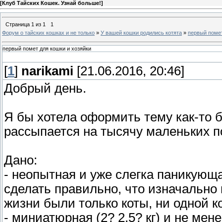
[
Клуб Тайских Кошек. Узнай больше!
]
Страница
1
из
1
1
Форум о тайских кошках и не только
»
У вашей кошки родились котята
»
первый помет
первый помет для кошки и хозяйки
[
1
]
narikami
[21.06.2016, 20:46]
Добрый день.
Я бы хотела оформить тему как-то б
рассыпается на тысячу маленьких по
Дано:
- неопытная и уже слегка паникующа
сделать правильно, что изначально
жизни были только коты, ни одной к
- миниатюрная (2? 2,5? кг) и не ме