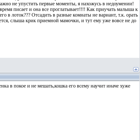
у важно не упустить первые моменты, я нахожусь в недоумении!
 время писает и она все проглатывает!!!! Как приучать малыша к
 его в лоток??? Отсадить в разные комнаты не вариант, т.к. орать
уется, слыша крик приемной мамочки, и тут ему уже вовсе не до
нка в покое и не мешать,кошка его всему научит иначе хуже