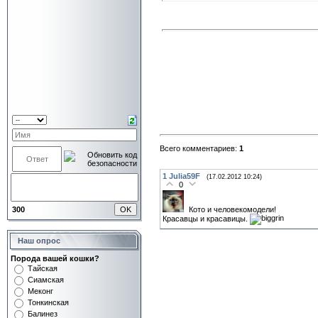
Всего комментариев:
1
1
Julia59F
(17.02.2012 10:24)
0
300
Кото и человекомодели!
Красавцы и красавицы.
Наш опрос
Порода вашей кошки?
Тайская
Сиамская
Меконг
Тонкинская
Балинез