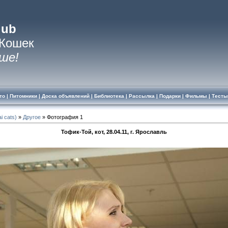
lub
 Кошек
ше!
то
|
Питомники
|
Доска объявлений
|
Библиотека
|
Рассылка
|
Подарки
|
Фильмы
|
Тесты
i cats)
»
Другое
» Фотография 1
Тофик-Той, кот, 28.04.11, г. Ярославль