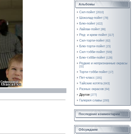
Альбомы
Сил-пойнт
[2610]
Шоколад-пойнт
[78]
Блю-пойнт
[422]
Лайлак-пойнт
[86]
Ред- и крем-пойнт
[117]
Сил-торти-пойнт
[62]
Блю-торти-пойнт
[15]
Сил-тэбби-пойнт
[509]
Блю-тэбби-пойнт
[126]
Редкие и непризнанные окрасы
[11]
Торти-тэбби-пойнт
[17]
Пет-класс
[191]
Тайские котята
[643]
Разных окрасов
[64]
Другое
[277]
Галерея славы
[200]
Последние комментарии
Обсуждаем