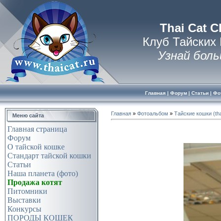
Thai Cat C
Клуб Тайских
Узнай боль
Главная
|
Форум
|
Статьи
|
Фо
Главная
»
Фотоальбом
»
Тайские кошки (tha
Меню сайта
Главная страница
Форум
О тайской кошке
Стандарт тайской кошки
Статьи
Наша планета (фото)
Продажа котят
Питомники
Выставки
Конкурсы
ПОРОДЫ КОШЕК