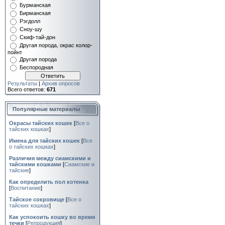
Бурманская
Бирманская
Рэгдолл
Сноу-шу
Скиф-тай-дон
Другая порода, окрас колор-
пойнт
Другая порода
Беспородная
Результаты
|
Архив опросов
Всего ответов:
671
Популярные материалы
Окрасы тайских кошек
[
Все о
тайских кошках
]
Имена для тайских кошек
[
Все
о тайских кошках
]
Различия между сиамскими и
тайскими кошками
[
Сиамские и
тайские
]
Как определить пол котенка
[
Воспитание
]
Тайское сокровище
[
Все о
тайских кошках
]
Как успокоить кошку во время
течки
[
Репродукция
]