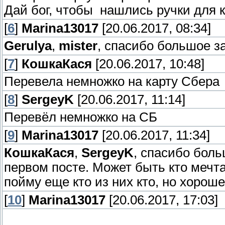
Дай бог, чтобы нашлись ручки для 
[
6
]
Marina13017
[20.06.2017, 08:34]
Gerulya
,
mister
, спасибо большое з
[
7
]
КошкаКася
[20.06.2017, 10:48]
Перевела немножко на карту Сбера
[
8
]
SergeyK
[20.06.2017, 11:14]
Перевёл немножко на СБ
[
9
]
Marina13017
[20.06.2017, 11:34]
КошкаКася
,
SergeyK
, спасибо боль
первом посте. Может быть кто мечта
пойму еще кто из них кто, но хороше
[
10
]
Marina13017
[20.06.2017, 17:03]