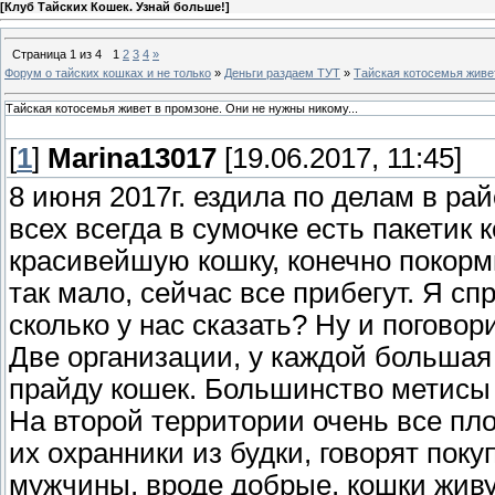
[
Клуб Тайских Кошек. Узнай больше!
]
Страница
1
из
4
1
2
3
4
»
Форум о тайских кошках и не только
»
Деньги раздаем ТУТ
»
Тайская котосемья живет
Тайская котосемья живет в промзоне. Они не нужны никому...
[
1
]
Marina13017
[19.06.2017, 11:45]
8 июня 2017г. ездила по делам в рай
всех всегда в сумочке есть пакетик
красивейшую кошку, конечно покорми
так мало, сейчас все прибегут. Я сп
сколько у нас сказать? Ну и поговори
Две организации, у каждой большая
прайду кошек. Большинство метисы
На второй территории очень все пло
их охранники из будки, говорят поку
мужчины, вроде добрые, кошки живут