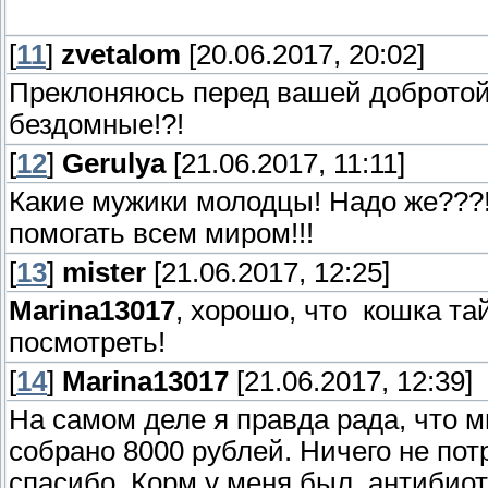
[
11
]
zvetalom
[20.06.2017, 20:02]
Преклоняюсь перед вашей добротой.
бездомные!?!
[
12
]
Gerulya
[21.06.2017, 11:11]
Какие мужики молодцы! Надо же???!!
помогать всем миром!!!
[
13
]
mister
[21.06.2017, 12:25]
Marina13017
, хорошо, что кошка та
посмотреть!
[
14
]
Marina13017
[21.06.2017, 12:39]
На самом деле я правда рада, что м
собрано 8000 рублей. Ничего не пот
спасибо. Корм у меня был, антибио