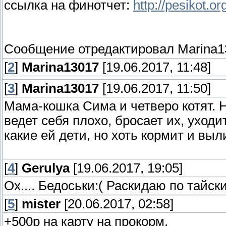
ссылка на финотчет:
http://pesikot.
Сообщение отредактировал
Marina1
[
2
]
Marina13017
[19.06.2017, 11:48]
[
3
]
Marina13017
[19.06.2017, 11:50]
Мама-кошка Сима и четверо котят. Н
ведет себя плохо, бросает их, уходи
какие ей дети, но хоть кормит и выл
[
4
]
Gerulya
[19.06.2017, 19:05]
Ох.... Бедоськи:( Раскидаю по тайск
[
5
]
mister
[20.06.2017, 02:58]
+500р на карту на прокорм.