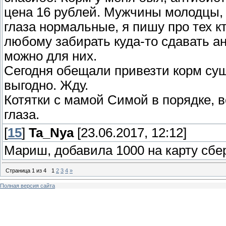
цена 16 рублей. Мужчины молодцы, п
глаза нормальные, я пишу про тех к
любому забирать куда-то сдавать ан
можно для них.
Сегодня обещали привезти корм сушк
выгодно. Жду.
Котятки с мамой Симой в порядке, в
глаза.
[
15
]
Ta_Nya
[23.06.2017, 12:12]
Мариш, добавила 1000 на карту сбе
Страница
1
из
4
1
2
3
4
»
Полная версия сайта