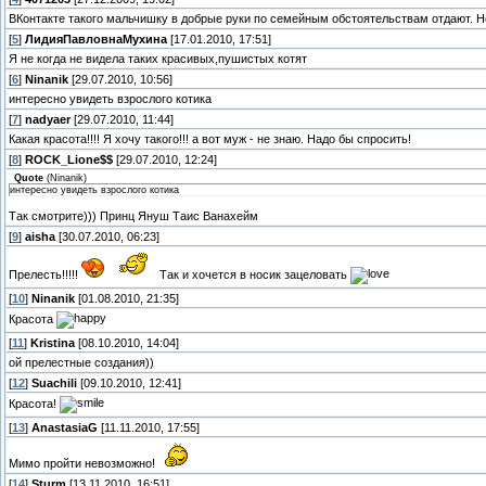
ВКонтакте такого мальчишку в добрые руки по семейным обстоятельствам отдают. 
[
5
]
ЛидияПавловнаМухина
[17.01.2010, 17:51]
Я не когда не видела таких красивых,пушистых котят
[
6
]
Ninanik
[29.07.2010, 10:56]
интересно увидеть взрослого котика
[
7
]
nadyaer
[29.07.2010, 11:44]
Какая красота!!!! Я хочу такого!!! а вот муж - не знаю. Надо бы спросить!
[
8
]
ROCK_Lione$$
[29.07.2010, 12:24]
Quote
(
Ninanik
)
интересно увидеть взрослого котика
Так смотрите))) Принц Януш Таис Ванахейм
[
9
]
aisha
[30.07.2010, 06:23]
Прелесть!!!!!
Так и хочется в носик зацеловать
[
10
]
Ninanik
[01.08.2010, 21:35]
Красота
[
11
]
Kristina
[08.10.2010, 14:04]
ой прелестные создания))
[
12
]
Suachili
[09.10.2010, 12:41]
Красота!
[
13
]
AnastasiaG
[11.11.2010, 17:55]
Мимо пройти невозможно!
[
14
]
Sturm
[13.11.2010, 16:51]