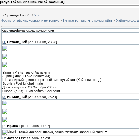
[
Клуб Тайских Кошек. Узнай больше!
]
Страница
1
из
2
1
2
»
Форум о тайских кошках и не только
»
Не все то таец, что колорпойнт
»
Хайленд-фолд,
Хайленд-фолд, окрас колор-пойнт
[
1
]
Натали_Тай
[27.09.2008, 23:28]
Yanush Prints Tais of Vanaheim
(Принц Януш Таис Ванахейм)
Шотландский длинношерстный вислоухий кот (Хайленд фолд)
Scottish Fold longhair male
Дата рождения: 20 Октября 2007 г.
Окрас: (n 33) - Cил пойнт / Seal point
[
2
]
Натали_Тай
[27.09.2008, 23:31]
[
3
]
ИринаТ
[01.10.2008, 17:57]
Такой меховой шарик, такие глазюки! Забавный такой!!!
[
4
]
4071203
[27.12.2009, 19:02]