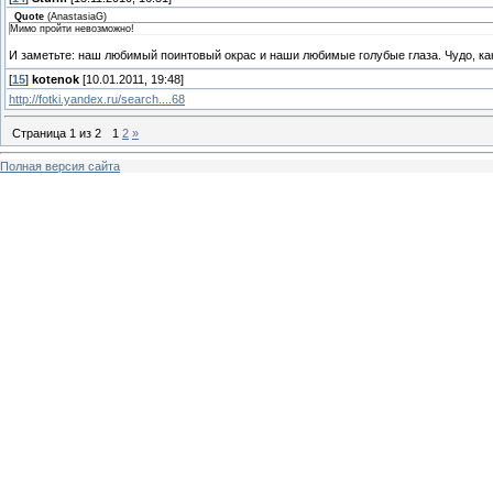
Quote
(
AnastasiaG
)
Мимо пройти невозможно!
И заметьте: наш любимый поинтовый окрас и наши любимые голубые глаза. Чудо, ка
[
15
]
kotenok
[10.01.2011, 19:48]
http://fotki.yandex.ru/search....68
Страница
1
из
2
1
2
»
Полная версия сайта