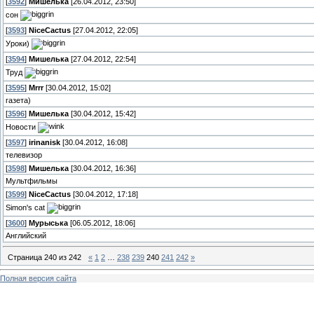
[
3592
]
Мишелька
[26.04.2012, 23:50]
сон
[
3593
]
NiceCactus
[27.04.2012, 22:05]
Уроки)
[
3594
]
Мишелька
[27.04.2012, 22:54]
Труд
[
3595
]
Mrrr
[30.04.2012, 15:02]
газета)
[
3596
]
Мишелька
[30.04.2012, 15:42]
Новости
[
3597
]
irinanisk
[30.04.2012, 16:08]
телевизор
[
3598
]
Мишелька
[30.04.2012, 16:36]
Мультфильмы
[
3599
]
NiceCactus
[30.04.2012, 17:18]
Simon's cat
[
3600
]
Мурыська
[06.05.2012, 18:06]
Английский
Страница
240
из
242
«
1
2
…
238
239
240
241
242
»
Полная версия сайта