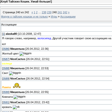
[
Клуб Тайских Кошек. Узнай больше!
]
Страница
240
из
242
«
1
2
…
238
239
240
241
242
»
Форум о тайских кошках и не только
»
Игры
»
Ассоциации
Ассоциации
[
1
]
alaska80
[13.10.2008, 12:47]
Я говорю слово, например,
велосипед
. Другой участник говорит свою ассоциацию на
кот
[
3586
]
Мишелька
[26.04.2012, 22:36]
Желтый цвет
[
3587
]
NiceCactus
[26.04.2012, 22:51]
солнце
[
3588
]
Мишелька
[26.04.2012, 22:53]
Свет
[
3589
]
NiceCactus
[26.04.2012, 22:54]
Лампа
[
3590
]
Мишелька
[26.04.2012, 22:55]
Комната
[
3591
]
NiceCactus
[26.04.2012, 23:42]
кровать