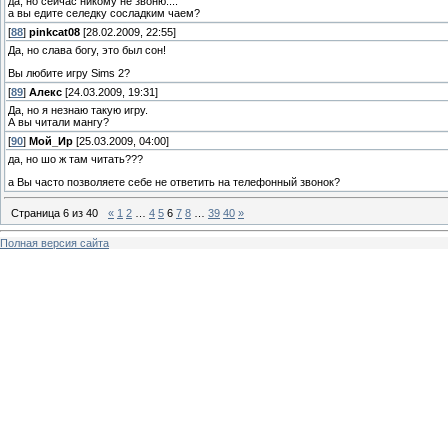
да, но сейчас никому не звоню....
а вы едите селедку сосладким чаем?
[
88
]
pinkcat08
[28.02.2009, 22:55]
Да, но слава богу, это был сон!
Вы любите игру Sims 2?
[
89
]
Алекс
[24.03.2009, 19:31]
Да, но я незнаю такую игру.
А вы читали мангу?
[
90
]
Мой_Ир
[25.03.2009, 04:00]
да, но шо ж там читать???
а Вы часто позволяете себе не ответить на телефонный звонок?
Страница
6
из
40
«
1
2
…
4
5
6
7
8
…
39
40
»
Полная версия сайта