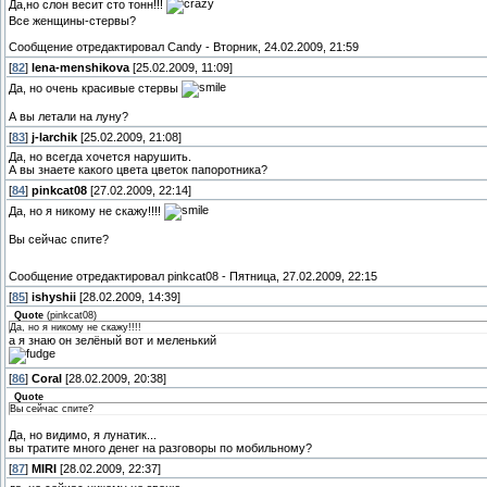
Да,но слон весит сто тонн!!!
Все женщины-стервы?
Сообщение отредактировал
Candy
-
Вторник, 24.02.2009, 21:59
[
82
]
lena-menshikova
[25.02.2009, 11:09]
Да, но очень красивые стервы
А вы летали на луну?
[
83
]
j-larchik
[25.02.2009, 21:08]
Да, но всегда хочется нарушить.
А вы знаете какого цвета цветок папоротника?
[
84
]
pinkcat08
[27.02.2009, 22:14]
Да, но я никому не скажу!!!!
Вы сейчас спите?
Сообщение отредактировал
pinkcat08
-
Пятница, 27.02.2009, 22:15
[
85
]
ishyshii
[28.02.2009, 14:39]
Quote
(
pinkcat08
)
Да, но я никому не скажу!!!!
а я знаю он зелёный вот и меленький
[
86
]
Coral
[28.02.2009, 20:38]
Quote
Вы сейчас спите?
Да, но видимо, я лунатик...
вы тратите много денег на разговоры по мобильному?
[
87
]
MIRI
[28.02.2009, 22:37]