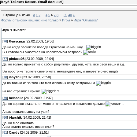
[
Клуб Тайских Кошек. Узнай больше!
]
Страница
6
из
40
«
1
2
…
4
5
6
7
8
…
39
40
»
Форум о тайских кошках и не только
»
Игры
»
Игра "Отмазка"
Игра "Отмазка"
[
76
]
Ленуська
[22.02.2009, 19:36]
Да,но когда звонят по поводу страховки на машину...
Вы хотели бы оказаться на необитаемом острове?
[
77
]
pinkcat08
[23.02.2009, 22:04]
Да, но только прихватив с собой родителей, друзей, кота, все свои вещи и т.д.
Вы просто не терпете своего кота, ненавидите его, и звереете о его вида?
[
78
]
ishyshii
[23.02.2009, 23:50]
да но только из за того что моя любовь к нему безгранична
на вас отразился кризис
?
[
79
]
belasolle
[24.02.2009, 21:37]
Да, но вернее сказать, от меня он отразился и покатился дальше
...
А вам вешали лапшу на уши?
[
80
]
j-larchik
[24.02.2009, 21:42]
Да, но я ее снимала.
А вы знаете сколько весит слон?
[
81
]
Candy
[24.02.2009, 21:51]