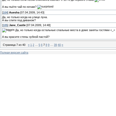
А вы пьёте чай по ночам?
[
104
]
Auesha
[07.04.2009, 14:43]
Да, но только когда на улице луна.
А вы спите под диваном?
[
105
]
Jane_Castle
[07.04.2009, 14:48]
Да, но только когда остальные спальные места в доме заняты гостями <_<
А вы красите стены зубной пастой?
Страница
7
из
40
«
1
2
…
5
6
7
8
9
…
39
40
»
Полная версия сайта