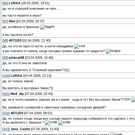
[
96
]
LUKKA
[28.03.2009, 18:51]
да, но в хорошей компании не грех...
вы часто играете в игры?
[
97
]
Mari
[02.04.2009, 20:37]
да, особенно в брачные
а вы грызете ногти?
[
98
]
4071203
[02.04.2009, 21:40]
Да, но это не просто ногти, а ногти-невидимки
а вы плачите от смеха, когда соседка громко хрюкает от радости?
[
99
]
pinkcat08
[03.04.2009, 15:46]
Да, но что б она не заметила
А вы одеваетесь в "Снежной королеве"?))))
[
100
]
LUKKA
[04.04.2009, 22:13]
да, но только зимой.
Вы роетесь в мусорных баках?))
[
101
]
Мой_Ир
[07.04.2009, 02:45]
да, но я четко ныкаюсь (кризис же в стране - куда ж тут без мусорных баков???)!!!!
Вы заливаете суперклей в замочные скважины соседских дверей?
[
102
]
4071203
[07.04.2009, 08:52]
Да, но только тогда, когда все соседи нашего подъезда собираются это сделать ( чт
А вы рыбачите с балкона ?
[
103
]
Jane_Castle
[07.04.2009, 13:40]
Да, но только если лески спиннинга хватает с 16-го до первого этажа