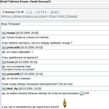
[
Клуб Тайских Кошек. Узнай больше!
]
Страница
7
из
40
«
1
2
…
5
6
7
8
9
…
39
40
»
Форум о тайских кошках и не только
»
Игры
»
Игра "Отмазка"
Игра "Отмазка"
[
91
]
tinatai
[25.03.2009, 20:50]
да, только когда не слышу его звонка
А вы любите смотреть, как кто нибудь забивает гвозди ?
[
92
]
pinkcat08
[26.03.2009, 00:02]
Да, но скоро надоедает :/
А вы заработали на кризисе?
[
93
]
Coral
[26.03.2009, 00:10]
Да, но в основном язву.
Скучаете ли вы по осени?
[
94
]
pinkcat08
[27.03.2009, 22:41]
Да, но летом я оживаю.
А вас когда нибудь похищали инопланетяне? (не во сне)
[
95
]
Мой_Ир
[28.03.2009, 18:02]
да, но мама сказала больше никому об этом не рассказывать
а вы часто напиваетесь до поросячего визга?