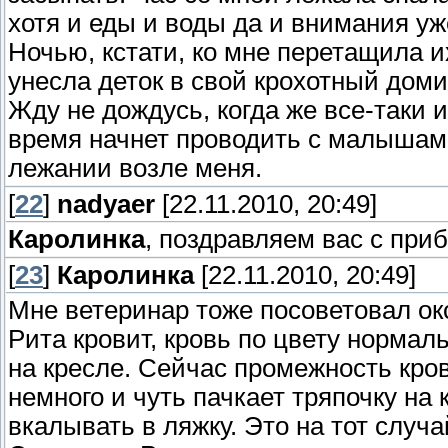
хотя и еды и воды да и внимания уж
Ночью, кстати, ко мне перетащила их
унесла деток в свой крохотный домик
Жду не дождусь, когда же все-таки 
время начнет проводить с малышами
лежании возле меня.
[
22
]
nadyaer
[22.11.2010, 20:49]
Каролинка
, поздравляем вас с приб
[
23
]
Каролинка
[22.11.2010, 20:49]
Мне ветеринар тоже посоветовал окс
Рита кровит, кровь по цвету нормал
на кресле. Сейчас промежность кров
немного и чуть пачкает тряпочку на
вкалывать в ляжку. Это на тот случа