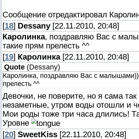
Сообщение отредактировал
Кароли
[
18
]
Dessany
[22.11.2010, 20:48]
Каролинка
, поздравляю Вас с малы
такие прям прелесть ^^
[
19
]
Каролинка
[22.11.2010, 20:48]
Quote
(
Dessany
)
Каролинка, поздравляю Вас с малышами)) 
прелесть ^^
Девочки, не поверите, но я сама та
незаметные, утром воды отошли и че
Мои роды тоже три часа длились! Т
Уровне
[
20
]
SweetKiss
[22.11.2010, 20:48]