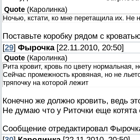
Quote
(
Каролинка
)
Ночью, кстати, ко мне перетащила их. Не 
Поставьте коробку рядом с кровать
[
29
]
Фырочка
[22.11.2010, 20:50]
Quote
(
Каролинка
)
Рита кровит, кровь по цвету нормальная, н
Сейчас промежность кровяная, но не льется
тряпочку на которой лежит
Конечно же должно кровить, ведь эт
Не думаю что у Риточки еще котята 
Сообщение отредактировал
Фырочк
[
30
]
Каролинка
[22.11.2010, 20:50]