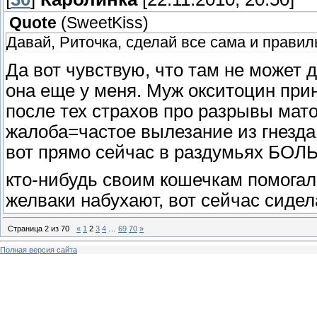
Quote
(
SweetKiss
)
Давай, Риточка, сделай все сама и правиль
Да вот чувствую, что там не может д
она еще у меня. Муж окситоцин прин
после тех страхов про разрывы мато
жалоба=частое вылезание из гнезда 
вот прямо сейчас в раздумьях БО
кто-нибудь своим кошечкам помога
желваки набухают, вот сейчас сиде
Страница
2
из
70
«
1
2
3
4
…
69
70
»
Полная версия сайта