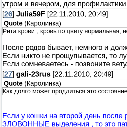
утром и вечером, для профилактики
[
26
]
Julia59F
[22.11.2010, 20:49]
Quote
(
Каролинка
)
Рита кровит, кровь по цвету нормальная, н
После родов бывает, немного и долж
Если никто не прощупывается, то л
Если сомневаетесь - позвоните вету
[
27
]
gali-23rus
[22.11.2010, 20:49]
Quote
(
Каролинка
)
Как долго может продлиться это состояни
Если у кошки на второй день после 
ЗЛОВОННЫЕ выделения , то это пат