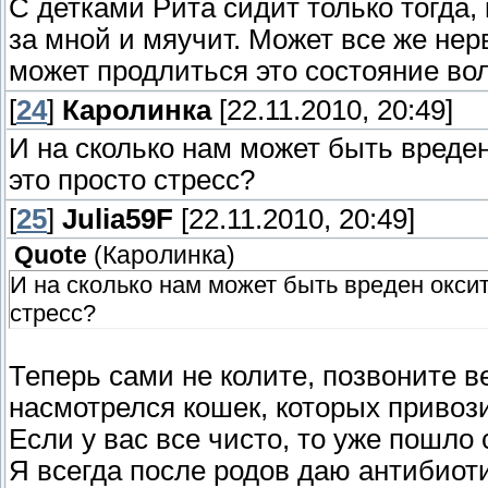
С детками Рита сидит только тогда,
за мной и мяучит. Может все же нерв
может продлиться это состояние во
[
24
]
Каролинка
[22.11.2010, 20:49]
И на сколько нам может быть вреден
это просто стресс?
[
25
]
Julia59F
[22.11.2010, 20:49]
Quote
(
Каролинка
)
И на сколько нам может быть вреден оксит
стресс?
Теперь сами не колите, позвоните в
насмотрелся кошек, которых привоз
Если у вас все чисто, то уже пошло
Я всегда после родов даю антибиоти