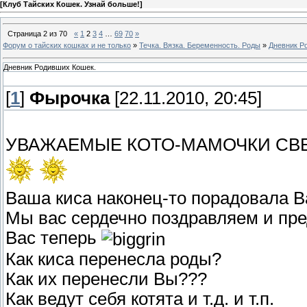
[
Клуб Тайских Кошек. Узнай больше!
]
Страница
2
из
70
«
1
2
3
4
…
69
70
»
Форум о тайских кошках и не только
»
Течка. Вязка. Беременность. Роды
»
Дневник Р
Дневник Родивших Кошек.
[
1
]
Фырочка
[22.11.2010, 20:45]
УВАЖАЕМЫЕ КОТО-МАМОЧКИ СВЕ
Ваша киса наконец-то порадовала Ва
Мы вас сердечно поздравляем и пре
Вас теперь
Как киса перенесла роды?
Как их перенесли Вы???
Как ведут себя котята и т.д. и т.п.