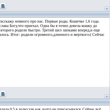
асскажу немного про нас. Первые роды. Кошечке 1,6 года.
лава Богу,что приехал. Одна бы я точно довела кошку до
м второго родили быстро. Третий шел лапками вперед,и еще
алось. Итог- родили огромного,длинного и мертвого:( Сейчас
ала 0,5 в холку,так как долго не присасывался. Сейчас всё