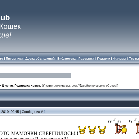
lub
 Кошек
ше!
то
|
Питомники
|
Доска объявлений
|
Библиотека
|
Рассылка
|
Подарки
|
Фильмы
|
Тесты
»
Дневник Родивших Кошек.
(У кошки закончились роды?Давайте поговорим об этом!)
1.2010, 20:45 | Сообщение #
1
ОТО-МАМОЧКИ СВЕРШИЛОСЬ!!!
-то порадовала Вас котятами!!!