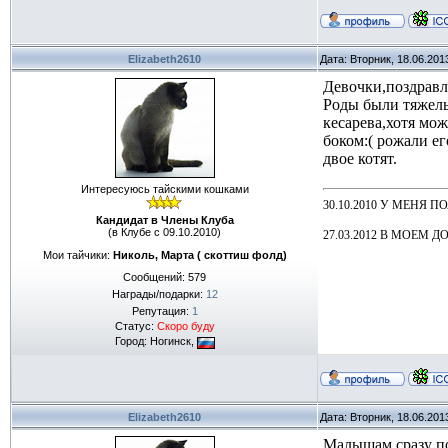
Elizabeth2610
Дата: Вторник, 18.06.201
Девочки,поздравл
Роды были тяжелы
кесарева,хотя мож
боком:( рожали е
двое котят.
Интересуюсь тайскими кошками
30.10.2010 У МЕНЯ 
Кандидат в Члены Клуба
(в Клубе с 09.10.2010)
27.03.2012 В МОЕМ
Мои тайчики:
Николь, Марта ( скоттиш фолд)
Сообщений:
579
Награды/подарки:
12
Репутация:
1
Статус:
Скоро буду
Город: Ногинск,
Elizabeth2610
Дата: Вторник, 18.06.201
Малышам сразу пос