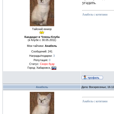
угадать.
Анабель с котятами
Тайский юниор
Кандидат в Члены Клуба
(в Клубе с 30.05.2011)
Мои тайчики:
Анабель
Сообщений:
241
Награды/подарки:
3
Репутация:
0
Статус:
Скоро буду
Город: Хабаровск,
Анабель
Дата: Воскресенье, 16.1
Анабель с котятами