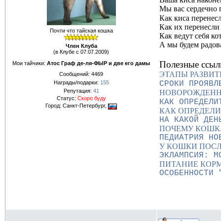
Мы вас сердечно 
Как киса перенес
Как их перенесли
Почти что тайская кошка
Как ведут себя котя
А мы будем радов
Член Клуба
(в Клубе с 07.07.2009)
Полезные ссыл
Мои тайчики:
Атос Граф де-ля-ФЫР и две его дамы
ЭТАПЫ РАЗВИТ
Сообщений:
4469
СРОКИ ПРОЯВЛ
Награды/подарки:
155
Репутация:
41
НОВОРОЖДЕННЫЕ 
Статус:
Скоро буду
КАК ОПРЕДЕЛИ
Город: Санкт-Петербург,
КАК ОПРЕДЕЛИ
НА КАКОЙ ДЕН
ПОЧЕМУ КОШКА
ПЕДИАТРИЯ НО
У КОШКИ ПОСЛ
ЭКЛАМПСИЯ: М
ПИТАНИЕ КОР
ОСОБЕННОСТИ 