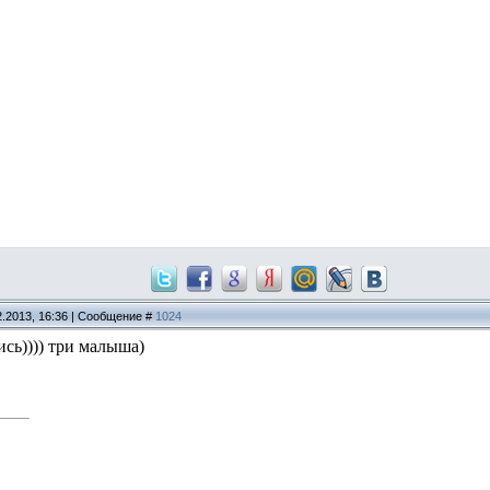
2.2013, 16:36 | Сообщение #
1024
ись)))) три малыша)