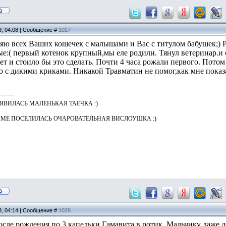
3, 04:08 | Сообщение #
1027
яю всех Ваших кошечек с малышами и Вас с титулом бабушек;) Р
е:( первый котенок крупный,мы еле родили. Тянул ветеринар.и с
ет и стоило бы это сделать. Почти 4 часа рожали первого. Пото
го с дикими криками. Никакой Травматин не помог,как мне показ
ПОЯВИЛАСЬ МАЛЕНЬКАЯ ТАЕЧКА :)
 ДОМЕ ПОСЕЛИЛАСЬ ОЧАРОВАТЕЛЬНАЯ ВИСЛОУШКА :)
3, 04:14 | Сообщение #
1028
ле рождения по 3 капельки Гамавита в ротик. Мальчику даже дел