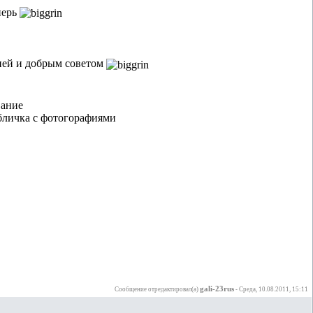
перь
ией и добрым советом
вание
бличка с фотогорафиями
gali-23rus
Сообщение отредактировал(а)
-
Среда, 10.08.2011, 15:11