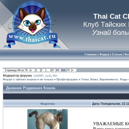
Thai Cat C
Клуб Тайских
Узнай боль
Главная
|
Форум
|
Статьи
|
Фо
69
Страница
69
из
70
«
1
2
…
67
68
70
»
Модератор форума:
,
,
Julia59F
syub
Mel
Форум о тайских кошках и не только
»
Профи-форумы
»
Течка. Вязка. Беременность. Роды
Дневник Родивших Кошек.
Фырочка
Дата: Понедельник, 22.1
УВАЖАЕМЫЕ К
Ваша киса наконец