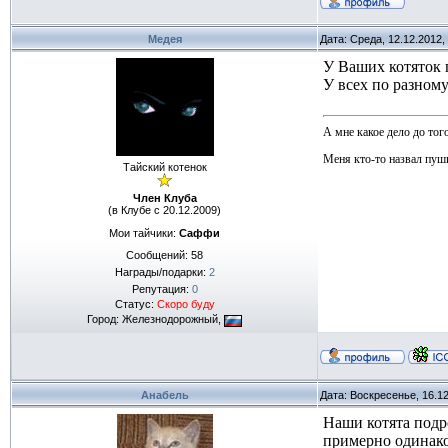
Медея
Дата: Среда, 12.12.2012,
У Ваших котяток
У всех по разном
А мне какое дело до тог
Меня кто-то назвал пуш
Тайский котенок
Член Клуба
(в Клубе с 20.12.2009)
Мои тайчики:
Саффи
Сообщений:
58
Награды/подарки:
2
Репутация:
0
Статус:
Скоро буду
Город: Железнодорожный,
Анабель
Дата: Воскресенье, 16.1
Наши котята подр
примерно одинаков